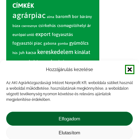
CÍMKÉK
agrárpiac
baromfi
bor
bárány
alma
csirkehús
csomagolóhelyi ár
búza
cseresznye
export
fogyasztás
európai unió
gyümölcs
fogyasztói piac
gabona
gomba
kereskedelem
kínálat
juh
kacsa
hús
nagybani piac
marhahús
körte
narancs
nemzetközi árinformációk
Hozzájárulás kezelése
piaci jelentés
piac
paradicsom
Az AKI Agrárközgazdasági Intézet Nonprofit Kft. weboldala sütiket használ
a weboldal működtetése, használatának megkönnyítése, a weboldalon
pulyka
pulykahús
sertés
sertéshús
végzett tevékenység nyomon követése és releváns ajánlatok
termelői
termelés
megjelenítése érdekében.
szarvasmarha
ár
világpiac
tojás
vágóbárány
zöldség
Elfogadom
vágómarha
vágósertés
árak
értékesítési ár
átlagár
Elutasítom