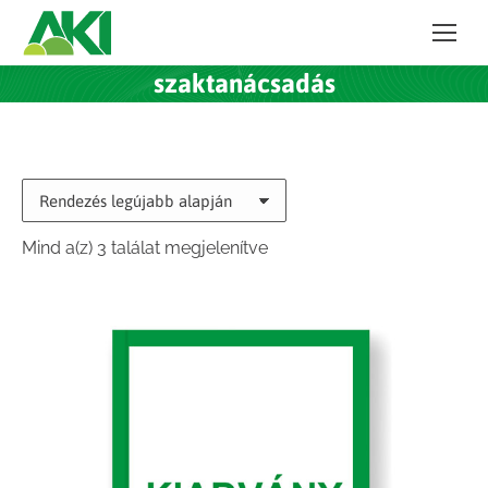
szaktanácsadás
Sorted
Mind a(z) 3 találat megjelenítve
by
latest