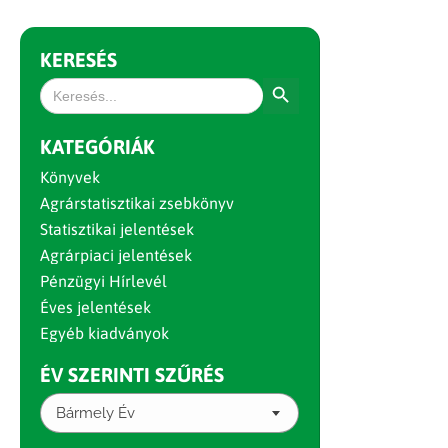
KERESÉS
Search Button
Search
for:
KATEGÓRIÁK
Könyvek
Agrárstatisztikai zsebkönyv
Statisztikai jelentések
Agrárpiaci jelentések
Pénzügyi Hírlevél
Éves jelentések
Egyéb kiadványok
ÉV SZERINTI SZŰRÉS
Bármely Év