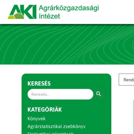
KERESÉS
Search Button
Search
for:
KATEGÓRIÁK
Könyvek
Agrárstatisztikai zsebkönyv