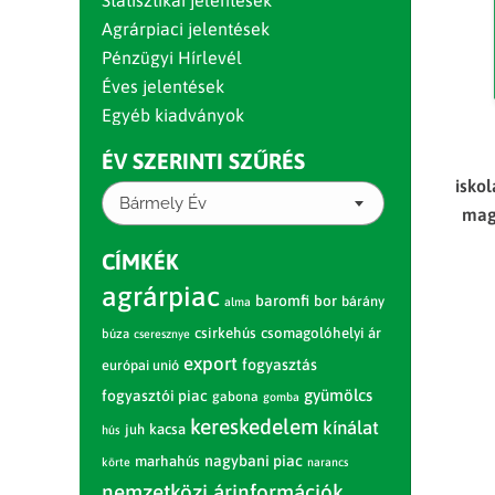
Statisztikai jelentések
Agrárpiaci jelentések
Pénzügyi Hírlevél
Éves jelentések
Egyéb kiadványok
ÉV SZERINTI SZŰRÉS
isko
Bármely Év
mag
CÍMKÉK
agrárpiac
baromfi
bor
bárány
alma
csirkehús
csomagolóhelyi ár
búza
cseresznye
export
fogyasztás
európai unió
gyümölcs
fogyasztói piac
gabona
gomba
kereskedelem
kínálat
juh
kacsa
hús
nagybani piac
marhahús
körte
narancs
nemzetközi árinformációk