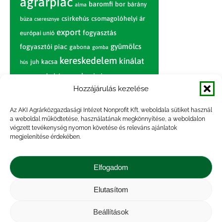
agrárpiac
baromfi
bor
bárány
alma
csirkehús
csomagolóhelyi ár
búza
cseresznye
export
fogyasztás
európai unió
gyümölcs
fogyasztói piac
gabona
gomba
kereskedelem
kínálat
juh
kacsa
hús
nagybani piac
marhahús
körte
narancs
nemzetközi árinformációk
Hozzájárulás kezelése
piaci jelentés
piac
paradicsom
Az AKI Agrárközgazdasági Intézet Nonprofit Kft. weboldala sütiket használ
a weboldal működtetése, használatának megkönnyítése, a weboldalon
pulyka
pulykahús
sertés
sertéshús
végzett tevékenység nyomon követése és releváns ajánlatok
termelői
termelés
megjelenítése érdekében.
szarvasmarha
ár
világpiac
tojás
vágóbárány
zöldség
Elfogadom
vágómarha
vágósertés
árak
értékesítési ár
átlagár
Elutasítom
Beállítások
Impresszum
|
Kapcsolat
|
Jogi nyilatkozat
|