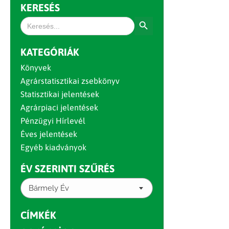
KERESÉS
Search Button
Search
for:
KATEGÓRIÁK
Könyvek
Agrárstatisztikai zsebkönyv
Statisztikai jelentések
Agrárpiaci jelentések
Pénzügyi Hírlevél
Éves jelentések
Egyéb kiadványok
ÉV SZERINTI SZŰRÉS
Bármely Év
CÍMKÉK