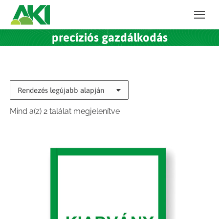
precíziós gazdálkodás
Sorted
Mind a(z) 2 találat megjelenítve
by
latest