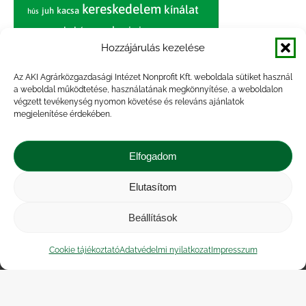
kereskedelem
kínálat
juh
kacsa
hús
nagybani piac
marhahús
körte
narancs
nemzetközi árinformációk
Hozzájárulás kezelése
piaci jelentés
piac
paradicsom
Az AKI Agrárközgazdasági Intézet Nonprofit Kft. weboldala sütiket használ
a weboldal működtetése, használatának megkönnyítése, a weboldalon
pulyka
pulykahús
sertés
sertéshús
végzett tevékenység nyomon követése és releváns ajánlatok
termelői
termelés
megjelenítése érdekében.
szarvasmarha
ár
világpiac
tojás
vágóbárány
zöldség
Elfogadom
vágómarha
vágósertés
árak
értékesítési ár
átlagár
Elutasítom
Beállítások
Impresszum
|
Kapcsolat
|
Jogi nyilatkozat
|
Közérdekű adatok
|
Adatvédelmi nyilatkozat
|
Cookie tájékoztató
Adatvédelmi nyilatkozat
Impresszum
Akadálymentesítési nyilatkozat
|
Cookie
tájékoztató