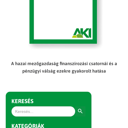
A hazai mezőgazdaság finanszírozási csatornái és a
pénzügyi válság ezekre gyakorolt hatása
KERESÉS
Search Button
Search
for:
KATEGÓRIÁK