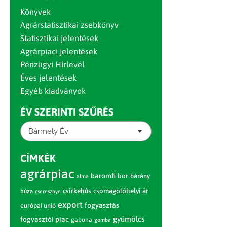
Könyvek
Agrárstatisztikai zsebkönyv
Statisztikai jelentések
Agrárpiaci jelentések
Pénzügyi Hírlevél
Éves jelentések
Egyéb kiadványok
ÉV SZERINTI SZŰRÉS
Bármely Év
CÍMKÉK
agrárpiac
baromfi
bor
bárány
alma
csirkehús
csomagolóhelyi ár
búza
cseresznye
export
fogyasztás
európai unió
gyümölcs
fogyasztói piac
gabona
gomba