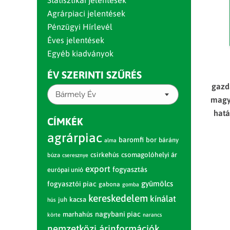
Statisztikai jelentések
Agrárpiaci jelentések
Pénzügyi Hírlevél
Éves jelentések
Egyéb kiadványok
ÉV SZERINTI SZŰRÉS
gazd
Bármely Év
magy
hatá
CÍMKÉK
agrárpiac
baromfi
bor
bárány
alma
csirkehús
csomagolóhelyi ár
búza
cseresznye
export
fogyasztás
európai unió
gyümölcs
fogyasztói piac
gabona
gomba
kereskedelem
kínálat
juh
kacsa
hús
nagybani piac
marhahús
körte
narancs
nemzetközi árinformációk