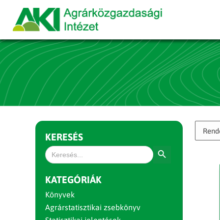
KERESÉS
Search Button
Search
for:
KATEGÓRIÁK
Könyvek
Agrárstatisztikai zsebkönyv