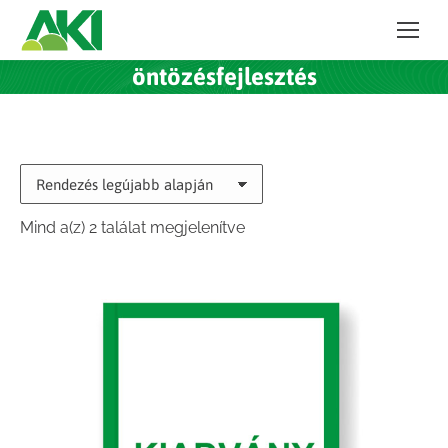
öntözésfejlesztés
Sorted
Mind a(z) 2 találat megjelenítve
by
latest