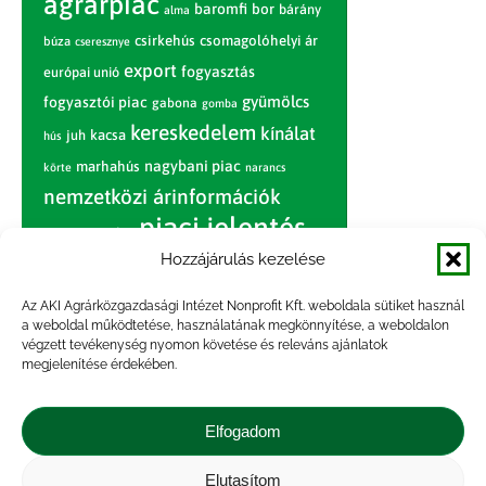
agrárpiac
baromfi
bor
bárány
alma
csirkehús
csomagolóhelyi ár
búza
cseresznye
export
fogyasztás
európai unió
gyümölcs
fogyasztói piac
gabona
gomba
kereskedelem
kínálat
juh
kacsa
hús
nagybani piac
marhahús
körte
narancs
nemzetközi árinformációk
piaci jelentés
piac
paradicsom
Hozzájárulás kezelése
pulyka
pulykahús
sertés
sertéshús
termelői
termelés
szarvasmarha
Az AKI Agrárközgazdasági Intézet Nonprofit Kft. weboldala sütiket használ
ár
a weboldal működtetése, használatának megkönnyítése, a weboldalon
világpiac
tojás
vágóbárány
végzett tevékenység nyomon követése és releváns ajánlatok
zöldség
megjelenítése érdekében.
vágómarha
vágósertés
árak
értékesítési ár
átlagár
Elfogadom
Elutasítom
Impresszum
|
Kapcsolat
|
Jogi nyilatkozat
|