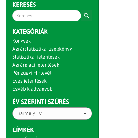
KERESÉS
Search Button
Search
for:
KATEGÓRIÁK
Könyvek
Agrárstatisztikai zsebkönyv
Statisztikai jelentések
Agrárpiaci jelentések
Pénzügyi Hírlevél
Éves jelentések
Egyéb kiadványok
ÉV SZERINTI SZŰRÉS
Bármely Év
CÍMKÉK