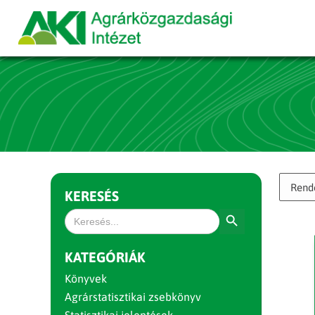
KERESÉS
Search Button
Search
for:
KATEGÓRIÁK
Könyvek
Agrárstatisztikai zsebkönyv