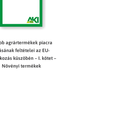
bb agrártermékek piacra
ásának feltételei az EU-
kozás küszöbén – I. kötet –
Növényi termékek