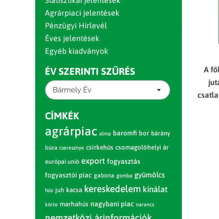
Statisztikai jelentések
Agrárpiaci jelentések
Pénzügyi Hírlevél
Éves jelentések
Egyéb kiadványok
A fő
ÉV SZERINTI SZŰRÉS
jut
Bármely Év
csatla
CÍMKÉK
agrárpiac
baromfi
bor
bárány
alma
csirkehús
csomagolóhelyi ár
búza
cseresznye
export
fogyasztás
európai unió
gyümölcs
fogyasztói piac
gabona
gomba
kereskedelem
kínálat
juh
kacsa
hús
nagybani piac
marhahús
körte
narancs
nemzetközi árinformációk