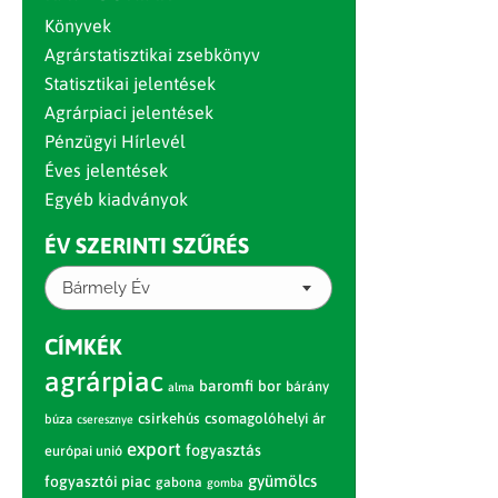
Könyvek
Agrárstatisztikai zsebkönyv
Statisztikai jelentések
Agrárpiaci jelentések
Pénzügyi Hírlevél
Éves jelentések
Egyéb kiadványok
ÉV SZERINTI SZŰRÉS
Bármely Év
CÍMKÉK
agrárpiac
baromfi
bor
bárány
alma
csirkehús
csomagolóhelyi ár
búza
cseresznye
export
fogyasztás
európai unió
gyümölcs
fogyasztói piac
gabona
gomba