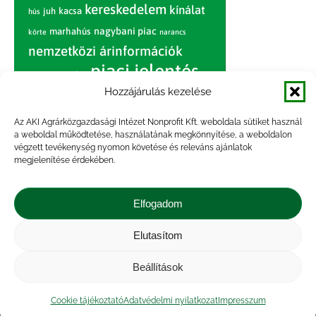
kereskedelem
kínálat
juh
kacsa
hús
nagybani piac
marhahús
körte
narancs
nemzetközi árinformációk
piaci jelentés
piac
paradicsom
Hozzájárulás kezelése
pulyka
pulykahús
sertés
sertéshús
termelői
termelés
szarvasmarha
Az AKI Agrárközgazdasági Intézet Nonprofit Kft. weboldala sütiket használ
ár
a weboldal működtetése, használatának megkönnyítése, a weboldalon
világpiac
tojás
vágóbárány
végzett tevékenység nyomon követése és releváns ajánlatok
zöldség
megjelenítése érdekében.
vágómarha
vágósertés
árak
értékesítési ár
átlagár
Elfogadom
Elutasítom
Impresszum
|
Kapcsolat
|
Jogi nyilatkozat
|
Közérdekű adatok
|
Adatvédelmi nyilatkozat
|
Beállítások
Akadálymentesítési nyilatkozat
|
Cookie
tájékoztató
Cookie tájékoztató
Adatvédelmi nyilatkozat
Impresszum