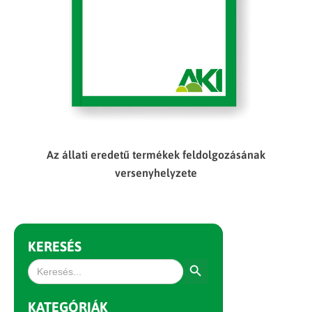
Az állati eredetű termékek feldolgozásának
versenyhelyzete
KERESÉS
Search Button
Search
for:
KATEGÓRIÁK