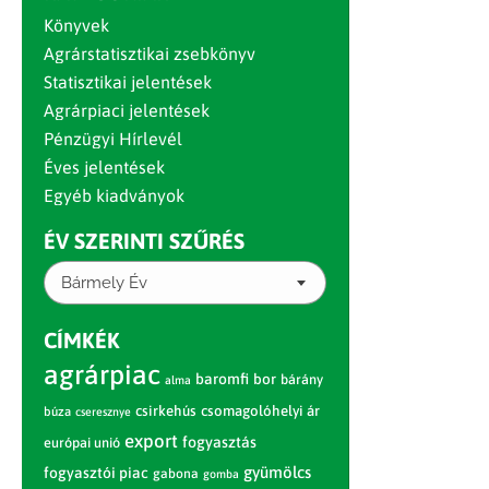
Könyvek
Agrárstatisztikai zsebkönyv
Statisztikai jelentések
Agrárpiaci jelentések
Pénzügyi Hírlevél
Éves jelentések
Egyéb kiadványok
ÉV SZERINTI SZŰRÉS
Bármely Év
CÍMKÉK
agrárpiac
baromfi
bor
bárány
alma
csirkehús
csomagolóhelyi ár
búza
cseresznye
export
fogyasztás
európai unió
gyümölcs
fogyasztói piac
gabona
gomba