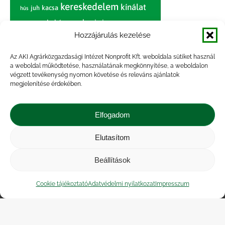
kereskedelem
kínálat
juh
kacsa
hús
nagybani piac
marhahús
körte
narancs
nemzetközi árinformációk
Hozzájárulás kezelése
piaci jelentés
piac
paradicsom
Az AKI Agrárközgazdasági Intézet Nonprofit Kft. weboldala sütiket használ
a weboldal működtetése, használatának megkönnyítése, a weboldalon
pulyka
pulykahús
sertés
sertéshús
végzett tevékenység nyomon követése és releváns ajánlatok
termelői
termelés
megjelenítése érdekében.
szarvasmarha
ár
világpiac
tojás
vágóbárány
zöldség
Elfogadom
vágómarha
vágósertés
árak
értékesítési ár
átlagár
Elutasítom
Beállítások
Impresszum
|
Kapcsolat
|
Jogi nyilatkozat
|
Közérdekű adatok
|
Adatvédelmi nyilatkozat
|
Cookie tájékoztató
Adatvédelmi nyilatkozat
Impresszum
Akadálymentesítési nyilatkozat
|
Cookie
tájékoztató