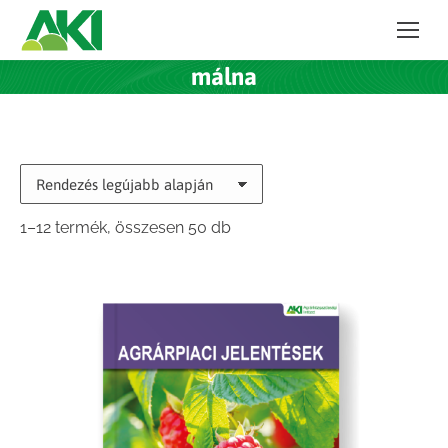
málna
Sorted
1–12 termék, összesen 50 db
by
latest