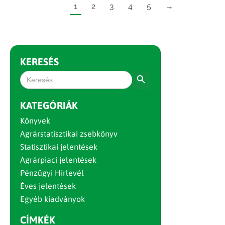
1
2
3
4
5
→
KERESÉS
Search Button
Search
for:
KATEGÓRIÁK
Könyvek
Agrárstatisztikai zsebkönyv
Statisztikai jelentések
Agrárpiaci jelentések
Pénzügyi Hírlevél
Éves jelentések
Egyéb kiadványok
CÍMKÉK