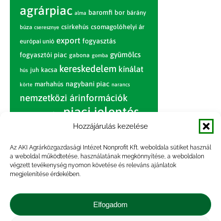
agrárpiac
baromfi
bor
bárány
alma
csirkehús
csomagolóhelyi ár
búza
cseresznye
export
fogyasztás
európai unió
gyümölcs
fogyasztói piac
gabona
gomba
kereskedelem
kínálat
juh
kacsa
hús
nagybani piac
marhahús
körte
narancs
nemzetközi árinformációk
piaci jelentés
piac
paradicsom
Hozzájárulás kezelése
pulyka
pulykahús
sertés
sertéshús
termelői
termelés
szarvasmarha
Az AKI Agrárközgazdasági Intézet Nonprofit Kft. weboldala sütiket használ
ár
a weboldal működtetése, használatának megkönnyítése, a weboldalon
világpiac
tojás
vágóbárány
végzett tevékenység nyomon követése és releváns ajánlatok
zöldség
megjelenítése érdekében.
vágómarha
vágósertés
árak
értékesítési ár
átlagár
Elfogadom