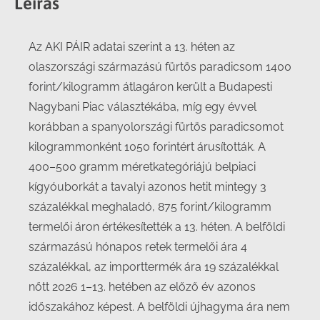
Leírás
Az AKI PÁIR adatai szerint a 13. héten az
olaszországi származású fürtös paradicsom 1400
forint/kilogramm átlagáron került a Budapesti
Nagybani Piac választékába, míg egy évvel
korábban a spanyolországi fürtös paradicsomot
kilogrammonként 1050 forintért árusították. A
400–500 gramm méretkategóriájú belpiaci
kígyóuborkát a tavalyi azonos hetit mintegy 3
százalékkal meghaladó, 875 forint/kilogramm
termelői áron értékesítették a 13. héten. A belföldi
származású hónapos retek termelői ára 4
százalékkal, az importtermék ára 19 százalékkal
nőtt 2026 1–13. hetében az előző év azonos
időszakához képest. A belföldi újhagyma ára nem