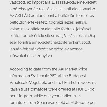
változott, az import ára 11 százalékkal emelkedett,
a póréhagymáé 18 százalékkal volt alacsonyabb.
Az AKI PÁIR adatai szerint a belföldön termelt és
belföldön értékesített, földrajzi jelzés nélküli,
valamint az oltalom alatt álló földrajzi jelzéssel
ellátott borok értékesítési ára 58 százalékkal 48,4
ezer forintra emelkedett hektoliterenként 2026.
január–február között az előző év azonos
időszakához viszonyítva.
According to data from the AKI Market Price
Information System (MPIS), at the Budapest
Wholesale Vegetable and Fruit Market in week 13,
Italian truss tomatoes were offered at HUF 1,400
per kilogram, while one year earlier truss
tomatoes from Spain were sold at HUF 1,050 per