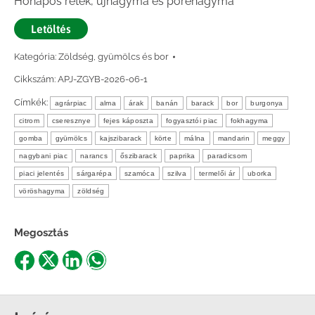
Hónapos retek, újhagyma és póréhagyma
Letöltés
Kategória:
Zöldség, gyümölcs és bor
Cikkszám:
APJ-ZGYB-2026-06-1
Címkék:
agrárpiac
alma
árak
banán
barack
bor
burgonya
citrom
cseresznye
fejes káposzta
fogyasztói piac
fokhagyma
gomba
gyümölcs
kajszibarack
körte
málna
mandarin
meggy
nagybani piac
narancs
őszibarack
paprika
paradicsom
piaci jelentés
sárgarépa
szamóca
szilva
termelői ár
uborka
vöröshagyma
zöldség
Megosztás
Share
Share
Share
Share
on
on
on
on
Facebook
X
LinkedIn
WhatsApp