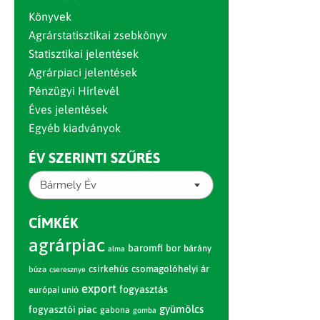
Könyvek
Agrárstatisztikai zsebkönyv
Statisztikai jelentések
Agrárpiaci jelentések
Pénzügyi Hírlevél
Éves jelentések
Egyéb kiadványok
ÉV SZERINTI SZŰRÉS
Bármely Év
CÍMKÉK
agrárpiac
baromfi
bor
bárány
alma
csirkehús
csomagolóhelyi ár
búza
cseresznye
export
fogyasztás
európai unió
gyümölcs
fogyasztói piac
gabona
gomba