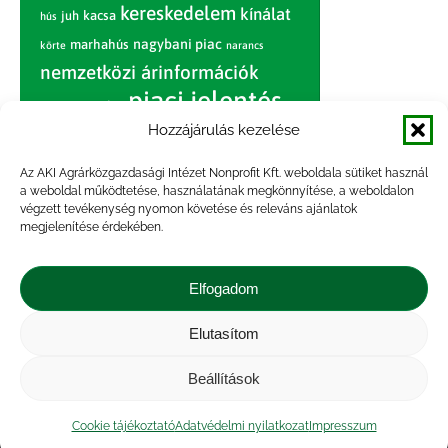
kereskedelem
kínálat
juh
kacsa
hús
nagybani piac
marhahús
körte
narancs
nemzetközi árinformációk
piaci jelentés
piac
paradicsom
Hozzájárulás kezelése
pulyka
pulykahús
sertés
sertéshús
termelői
termelés
szarvasmarha
Az AKI Agrárközgazdasági Intézet Nonprofit Kft. weboldala sütiket használ
ár
a weboldal működtetése, használatának megkönnyítése, a weboldalon
világpiac
tojás
vágóbárány
végzett tevékenység nyomon követése és releváns ajánlatok
zöldség
megjelenítése érdekében.
vágómarha
vágósertés
árak
értékesítési ár
átlagár
Elfogadom
Elutasítom
Impresszum
|
Kapcsolat
|
Jogi nyilatkozat
|
Közérdekű adatok
|
Adatvédelmi nyilatkozat
|
Beállítások
Akadálymentesítési nyilatkozat
|
Cookie
tájékoztató
Cookie tájékoztató
Adatvédelmi nyilatkozat
Impresszum