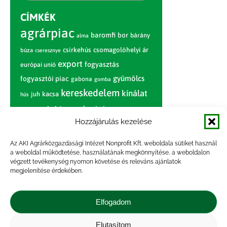
CÍMKÉK
agrárpiac
baromfi
bor
bárány
alma
csirkehús
csomagolóhelyi ár
búza
cseresznye
export
fogyasztás
európai unió
gyümölcs
fogyasztói piac
gabona
gomba
kereskedelem
kínálat
juh
kacsa
hús
nagybani piac
marhahús
körte
narancs
nemzetközi árinformációk
Hozzájárulás kezelése
piaci jelentés
piac
paradicsom
Az AKI Agrárközgazdasági Intézet Nonprofit Kft. weboldala sütiket használ
a weboldal működtetése, használatának megkönnyítése, a weboldalon
pulyka
pulykahús
sertés
sertéshús
végzett tevékenység nyomon követése és releváns ajánlatok
termelői
termelés
megjelenítése érdekében.
szarvasmarha
ár
világpiac
tojás
vágóbárány
zöldség
Elfogadom
vágómarha
vágósertés
árak
értékesítési ár
átlagár
Elutasítom