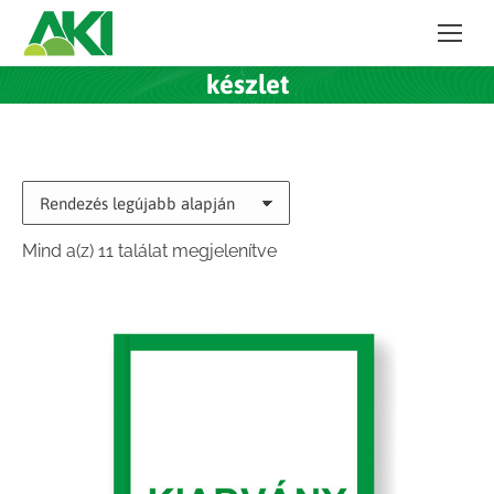
készlet
Sorted
Mind a(z) 11 találat megjelenítve
by
latest