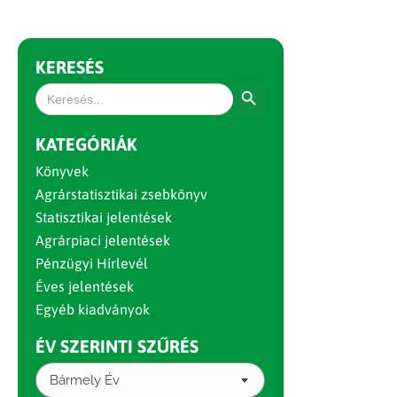
KERESÉS
Search Button
Search
for:
KATEGÓRIÁK
Könyvek
Agrárstatisztikai zsebkönyv
Statisztikai jelentések
Agrárpiaci jelentések
Pénzügyi Hírlevél
Éves jelentések
Egyéb kiadványok
ÉV SZERINTI SZŰRÉS
Bármely Év