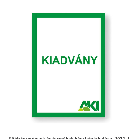
Főbb termények és termékek készletalakulása, 2011. I.