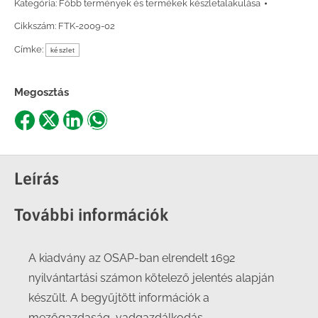
Kategória:
Főbb termények és termékek készletalakulása
Cikkszám:
FTK-2009-02
Címke:
készlet
Megosztás
Share
Share
Share
Share
on
on
on
on
Facebook
X
LinkedIn
WhatsApp
Leírás
További információk
A kiadvány az OSAP-ban elrendelt 1692
nyilvántartási számon kötelező jelentés alapján
készült. A begyűjtött információk a
mezőgazdaság, vadgazdálkodás,