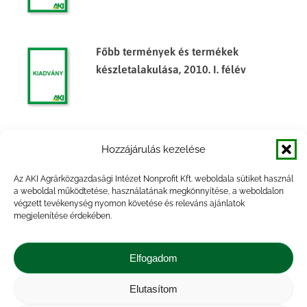
Főbb termények és termékek
készletalakulása, 2010. I. félév
Főbb termények és termékek
Hozzájárulás kezelése
készletalakulása, 2011. év
Az AKI Agrárközgazdasági Intézet Nonprofit Kft. weboldala sütiket használ
a weboldal működtetése, használatának megkönnyítése, a weboldalon
végzett tevékenység nyomon követése és releváns ajánlatok
megjelenítése érdekében.
Főbb termények és termékek
készletalakulása, 2014. félév
Elfogadom
Elutasítom