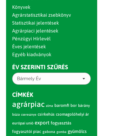
Könyvek
Agrárstatisztikai zsebkönyv
Statisztikai jelentések
Agrárpiaci jelentések
Pénzügyi Hírlevél
Éves jelentések
Egyéb kiadványok
ÉV SZERINTI SZŰRÉS
Bármely Év
CÍMKÉK
agrárpiac
baromfi
bor
bárány
alma
csirkehús
csomagolóhelyi ár
búza
cseresznye
export
fogyasztás
európai unió
gyümölcs
fogyasztói piac
gabona
gomba