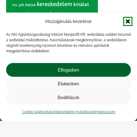
kereskedelem
kínálat
juh
kacsa
hús
nagybani piac
marhahús
körte
narancs
nemzetközi árinformációk
Hozzájárulás kezelése
piaci jelentés
piac
paradicsom
Az AKI Agrárközgazdasági Intézet Nonprofit Kft. weboldala sütiket használ
a weboldal működtetése, használatának megkönnyítése, a weboldalon
pulyka
pulykahús
sertés
sertéshús
végzett tevékenység nyomon követése és releváns ajánlatok
termelői
termelés
megjelenítése érdekében.
szarvasmarha
ár
világpiac
tojás
vágóbárány
zöldség
Elfogadom
vágómarha
vágósertés
árak
értékesítési ár
átlagár
Elutasítom
Beállítások
Impresszum
|
Kapcsolat
|
Jogi nyilatkozat
|
Közérdekű adatok
|
Adatvédelmi nyilatkozat
|
Cookie tájékoztató
Adatvédelmi nyilatkozat
Impresszum
Akadálymentesítési nyilatkozat
|
Cookie
tájékoztató