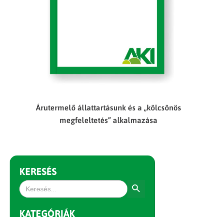
Árutermelő állattartásunk és a „kölcsönös
megfeleltetés” alkalmazása
KERESÉS
Search Button
Search
for:
KATEGÓRIÁK