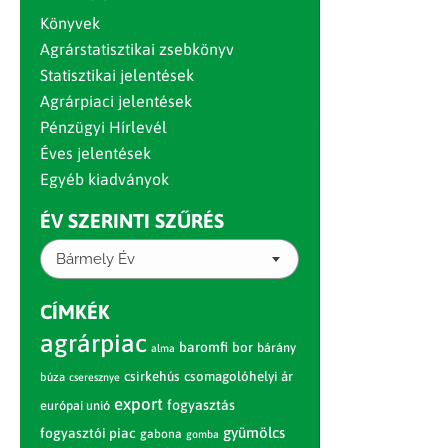
Könyvek
Agrárstatisztikai zsebkönyv
Statisztikai jelentések
Agrárpiaci jelentések
Pénzügyi Hírlevél
Éves jelentések
Egyéb kiadványok
ÉV SZERINTI SZŰRÉS
Bármely Év
CÍMKÉK
agrárpiac
baromfi
bor
bárány
alma
csirkehús
csomagolóhelyi ár
búza
cseresznye
export
fogyasztás
európai unió
gyümölcs
fogyasztói piac
gabona
gomba