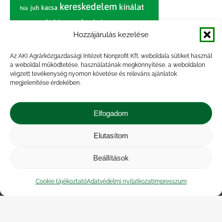
kereskedelem
kínálat
juh
kacsa
hús
nagybani piac
marhahús
körte
narancs
nemzetközi árinformációk
Hozzájárulás kezelése
piaci jelentés
piac
paradicsom
Az AKI Agrárközgazdasági Intézet Nonprofit Kft. weboldala sütiket használ
a weboldal működtetése, használatának megkönnyítése, a weboldalon
pulyka
pulykahús
sertés
sertéshús
végzett tevékenység nyomon követése és releváns ajánlatok
termelői
termelés
megjelenítése érdekében.
szarvasmarha
ár
világpiac
tojás
vágóbárány
zöldség
Elfogadom
vágómarha
vágósertés
árak
értékesítési ár
átlagár
Elutasítom
Beállítások
Impresszum
|
Kapcsolat
|
Jogi nyilatkozat
|
Közérdekű adatok
|
Adatvédelmi nyilatkozat
|
Cookie tájékoztató
Adatvédelmi nyilatkozat
Impresszum
Akadálymentesítési nyilatkozat
|
Cookie
tájékoztató