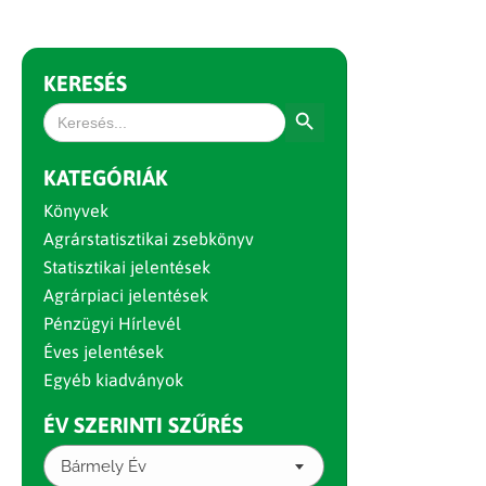
KERESÉS
Search Button
Search
for:
KATEGÓRIÁK
Könyvek
Agrárstatisztikai zsebkönyv
Statisztikai jelentések
Agrárpiaci jelentések
Pénzügyi Hírlevél
Éves jelentések
Egyéb kiadványok
ÉV SZERINTI SZŰRÉS
Bármely Év