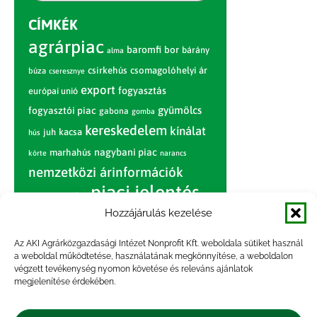
CÍMKÉK
agrárpiac
baromfi
bor
bárány
alma
csirkehús
csomagolóhelyi ár
búza
cseresznye
export
fogyasztás
európai unió
gyümölcs
fogyasztói piac
gabona
gomba
kereskedelem
kínálat
juh
kacsa
hús
nagybani piac
marhahús
körte
narancs
nemzetközi árinformációk
piaci jelentés
piac
paradicsom
Hozzájárulás kezelése
pulyka
pulykahús
sertés
sertéshús
termelői
termelés
szarvasmarha
Az AKI Agrárközgazdasági Intézet Nonprofit Kft. weboldala sütiket használ
ár
a weboldal működtetése, használatának megkönnyítése, a weboldalon
világpiac
tojás
vágóbárány
végzett tevékenység nyomon követése és releváns ajánlatok
zöldség
megjelenítése érdekében.
vágómarha
vágósertés
árak
értékesítési ár
átlagár