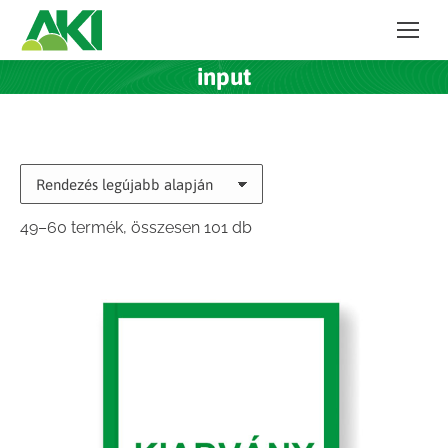
input
Sorted
49–60 termék, összesen 101 db
by
latest