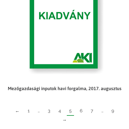
Mezőgazdasági inputok havi forgalma, 2017. augusztus
←
1
…
3
4
5
6
7
…
9
→