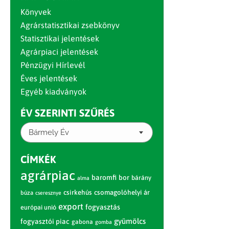
Könyvek
Agrárstatisztikai zsebkönyv
Statisztikai jelentések
Agrárpiaci jelentések
Pénzügyi Hírlevél
Éves jelentések
Egyéb kiadványok
ÉV SZERINTI SZŰRÉS
Bármely Év
CÍMKÉK
agrárpiac
baromfi
bor
bárány
alma
csirkehús
csomagolóhelyi ár
búza
cseresznye
export
fogyasztás
európai unió
gyümölcs
fogyasztói piac
gabona
gomba