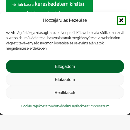
kereskedelem
kínálat
juh
kacsa
hús
nagybani piac
marhahús
körte
narancs
nemzetközi árinformációk
Hozzájárulás kezelése
piaci jelentés
piac
paradicsom
Az AKI Agrárközgazdasági Intézet Nonprofit Kft. weboldala sütiket használ
a weboldal működtetése, használatának megkönnyítése, a weboldalon
pulyka
pulykahús
sertés
sertéshús
végzett tevékenység nyomon követése és releváns ajánlatok
termelői
termelés
megjelenítése érdekében.
szarvasmarha
ár
világpiac
tojás
vágóbárány
zöldség
Elfogadom
vágómarha
vágósertés
árak
értékesítési ár
átlagár
Elutasítom
Beállítások
Impresszum
|
Kapcsolat
|
Jogi nyilatkozat
|
Közérdekű adatok
|
Adatvédelmi nyilatkozat
|
Cookie tájékoztató
Adatvédelmi nyilatkozat
Impresszum
Akadálymentesítési nyilatkozat
|
Cookie
tájékoztató