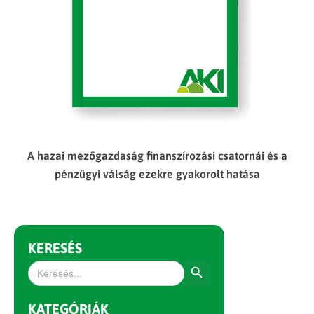
A hazai mezőgazdaság finanszírozási csatornái és a
pénzügyi válság ezekre gyakorolt hatása
KERESÉS
Search Button
Search
for:
KATEGÓRIÁK