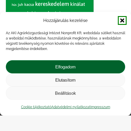
kereskedelem
kínálat
juh
kacsa
hús
nagybani piac
marhahús
körte
narancs
nemzetközi árinformációk
Hozzájárulás kezelése
piaci jelentés
piac
paradicsom
Az AKI Agrárközgazdasági Intézet Nonprofit Kft. weboldala sütiket használ
a weboldal működtetése, használatának megkönnyítése, a weboldalon
pulyka
pulykahús
sertés
sertéshús
végzett tevékenység nyomon követése és releváns ajánlatok
termelői
termelés
megjelenítése érdekében.
szarvasmarha
ár
világpiac
tojás
vágóbárány
zöldség
Elfogadom
vágómarha
vágósertés
árak
értékesítési ár
átlagár
Elutasítom
Beállítások
Impresszum
|
Kapcsolat
|
Jogi nyilatkozat
|
Közérdekű adatok
|
Adatvédelmi nyilatkozat
|
Cookie tájékoztató
Adatvédelmi nyilatkozat
Impresszum
Akadálymentesítési nyilatkozat
|
Cookie
tájékoztató