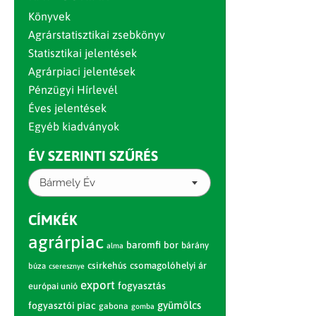
Könyvek
Agrárstatisztikai zsebkönyv
Statisztikai jelentések
Agrárpiaci jelentések
Pénzügyi Hírlevél
Éves jelentések
Egyéb kiadványok
ÉV SZERINTI SZŰRÉS
Bármely Év
CÍMKÉK
agrárpiac
baromfi
bor
bárány
alma
csirkehús
csomagolóhelyi ár
búza
cseresznye
export
fogyasztás
európai unió
gyümölcs
fogyasztói piac
gabona
gomba