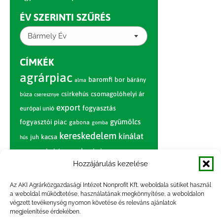
ÉV SZERINTI SZŰRÉS
Bármely Év
CÍMKÉK
agrárpiac
baromfi
bor
bárány
alma
csirkehús
csomagolóhelyi ár
búza
cseresznye
export
fogyasztás
európai unió
gyümölcs
fogyasztói piac
gabona
gomba
kereskedelem
kínálat
juh
kacsa
hús
nagybani piac
marhahús
körte
narancs
nemzetközi árinformációk
Hozzájárulás kezelése
piaci jelentés
piac
paradicsom
Az AKI Agrárközgazdasági Intézet Nonprofit Kft. weboldala sütiket használ
a weboldal működtetése, használatának megkönnyítése, a weboldalon
pulyka
pulykahús
sertés
sertéshús
végzett tevékenység nyomon követése és releváns ajánlatok
termelői
termelés
megjelenítése érdekében.
szarvasmarha