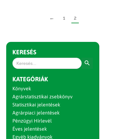
←
1
2
KERESÉS
Search Button
Search
for:
KATEGÓRIÁK
Könyvek
Agrárstatisztikai zsebkönyv
Statisztikai jelentések
Agrárpiaci jelentések
Pénzügyi Hírlevél
Éves jelentések
Egyéb kiadványok