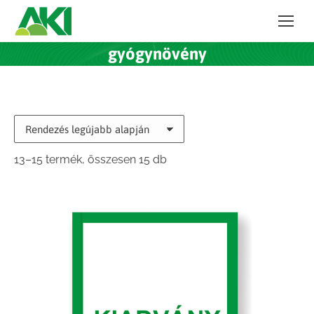
gyógynövény
Sorted
13–15 termék, összesen 15 db
by
latest