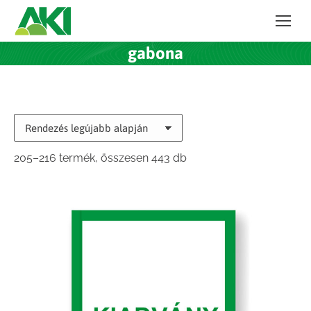
gabona
Sorted
205–216 termék, összesen 443 db
by
latest