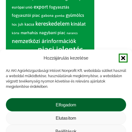
export
fogyasztás
európai unió
gyümölcs
fogyasztói piac
gabona
gomba
kereskedelem
kínálat
juh
kacsa
hús
nagybani piac
marhahús
körte
narancs
nemzetközi árinformációk
piaci jelentés
piac
paradicsom
Hozzájárulás kezelése
pulyka
pulykahús
sertés
sertéshús
termelői
termelés
szarvasmarha
Az AKI Agrárközgazdasági Intézet Nonprofit Kft. weboldala sütiket használ
ár
a weboldal működtetése, használatának megkönnyítése, a weboldalon
világpiac
tojás
vágóbárány
végzett tevékenység nyomon követése és releváns ajánlatok
zöldség
megjelenítése érdekében.
vágómarha
vágósertés
árak
értékesítési ár
átlagár
Elfogadom
Elutasítom
Impresszum
|
Kapcsolat
|
Jogi nyilatkozat
|
Közérdekű adatok
|
Adatvédelmi nyilatkozat
|
Beállítások