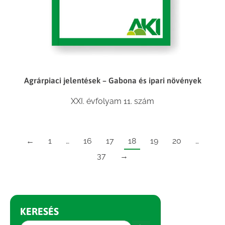
Agrárpiaci jelentések – Gabona és ipari növények
XXI. évfolyam 11. szám
←
1
…
16
17
18
19
20
…
37
→
KERESÉS
Search Button
Search