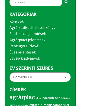
for:
KATEGÓRIÁK
Könyvek
Agrárstatisztikai zsebkönyv
Statisztikai jelentések
Agrárpiaci jelentések
Pénzügyi Hírlevél
Éves jelentések
Egyéb kiadványok
ÉV SZERINTI SZŰRÉS
Bármely Év
CÍMKÉK
agrárpiac
baromfi
bor
bárány
alma
csirkehús
csomagolóhelyi ár
búza
cseresznye