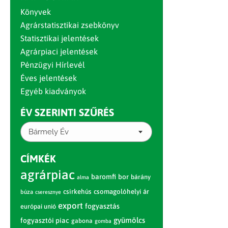
Könyvek
Agrárstatisztikai zsebkönyv
Statisztikai jelentések
Agrárpiaci jelentések
Pénzügyi Hírlevél
Éves jelentések
Egyéb kiadványok
ÉV SZERINTI SZŰRÉS
Bármely Év
CÍMKÉK
agrárpiac
baromfi
bor
bárány
alma
csirkehús
csomagolóhelyi ár
búza
cseresznye
export
fogyasztás
európai unió
gyümölcs
fogyasztói piac
gabona
gomba