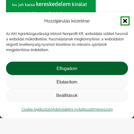
kereskedelem
kínálat
juh
kacsa
hús
nagybani piac
marhahús
körte
narancs
nemzetközi árinformációk
Hozzájárulás kezelése
piaci jelentés
piac
paradicsom
Az AKI Agrárközgazdasági Intézet Nonprofit Kft. weboldala sütiket használ
a weboldal működtetése, használatának megkönnyítése, a weboldalon
pulyka
pulykahús
sertés
sertéshús
végzett tevékenység nyomon követése és releváns ajánlatok
termelői
termelés
megjelenítése érdekében.
szarvasmarha
ár
világpiac
tojás
vágóbárány
zöldség
Elfogadom
vágómarha
vágósertés
árak
értékesítési ár
átlagár
Elutasítom
Beállítások
Impresszum
|
Kapcsolat
|
Jogi nyilatkozat
|
Közérdekű adatok
|
Adatvédelmi nyilatkozat
|
Cookie tájékoztató
Adatvédelmi nyilatkozat
Impresszum
Akadálymentesítési nyilatkozat
|
Cookie
tájékoztató