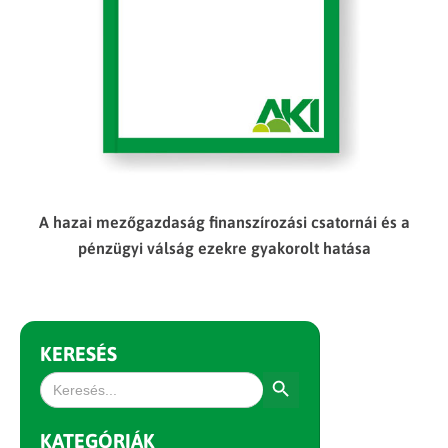
A hazai mezőgazdaság finanszírozási csatornái és a
pénzügyi válság ezekre gyakorolt hatása
KERESÉS
Search Button
Search
for:
KATEGÓRIÁK