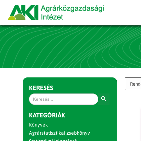
KERESÉS
Search Button
Search
for:
KATEGÓRIÁK
Könyvek
Agrárstatisztikai zsebkönyv