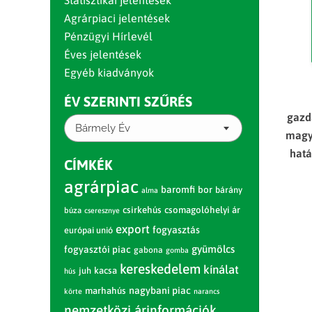
Statisztikai jelentések
Agrárpiaci jelentések
Pénzügyi Hírlevél
Éves jelentések
Egyéb kiadványok
ÉV SZERINTI SZŰRÉS
gazd
Bármely Év
magy
hatá
CÍMKÉK
agrárpiac
baromfi
bor
bárány
alma
csirkehús
csomagolóhelyi ár
búza
cseresznye
export
fogyasztás
európai unió
gyümölcs
fogyasztói piac
gabona
gomba
kereskedelem
kínálat
juh
kacsa
hús
nagybani piac
marhahús
körte
narancs
nemzetközi árinformációk