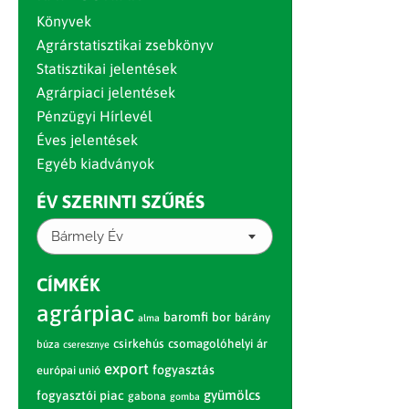
Könyvek
Agrárstatisztikai zsebkönyv
Statisztikai jelentések
Agrárpiaci jelentések
Pénzügyi Hírlevél
Éves jelentések
Egyéb kiadványok
ÉV SZERINTI SZŰRÉS
Bármely Év
CÍMKÉK
agrárpiac
baromfi
bor
bárány
alma
csirkehús
csomagolóhelyi ár
búza
cseresznye
export
fogyasztás
európai unió
gyümölcs
fogyasztói piac
gabona
gomba