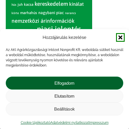
kereskedelem
kínálat
juh
kacsa
hús
nagybani piac
marhahús
körte
narancs
nemzetközi árinformációk
piaci jelentés
piac
paradicsom
Hozzájárulás kezelése
pulyka
pulykahús
sertés
sertéshús
termelői
termelés
szarvasmarha
Az AKI Agrárközgazdasági Intézet Nonprofit Kft. weboldala sütiket használ
ár
a weboldal működtetése, használatának megkönnyítése, a weboldalon
világpiac
tojás
vágóbárány
végzett tevékenység nyomon követése és releváns ajánlatok
zöldség
megjelenítése érdekében.
vágómarha
vágósertés
árak
értékesítési ár
átlagár
Elfogadom
Elutasítom
Impresszum
|
Kapcsolat
|
Jogi nyilatkozat
|
Közérdekű adatok
|
Adatvédelmi nyilatkozat
|
Beállítások
Akadálymentesítési nyilatkozat
|
Cookie
tájékoztató
Cookie tájékoztató
Adatvédelmi nyilatkozat
Impresszum