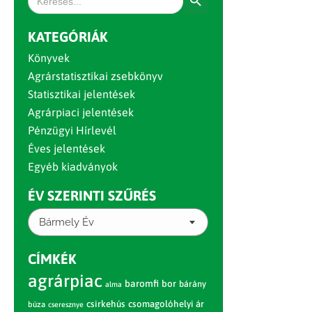
for:
KATEGÓRIÁK
Könyvek
Agrárstatisztikai zsebkönyv
Statisztikai jelentések
Agrárpiaci jelentések
Pénzügyi Hírlevél
Éves jelentések
Egyéb kiadványok
ÉV SZERINTI SZŰRÉS
Bármely Év
CÍMKÉK
agrárpiac
baromfi
bor
bárány
alma
csirkehús
csomagolóhelyi ár
búza
cseresznye