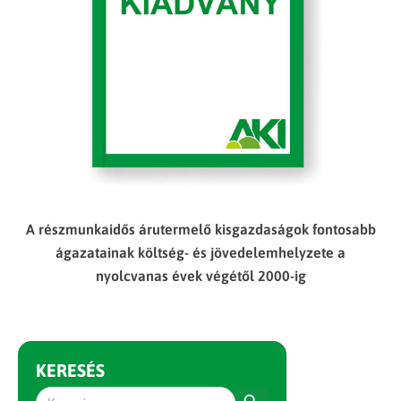
A részmunkaidős árutermelő kisgazdaságok fontosabb
ágazatainak költség- és jövedelemhelyzete a
nyolcvanas évek végétől 2000-ig
KERESÉS
Search Button
Search