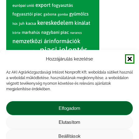
export
fogyasztás
európai unió
gyümölcs
fogyasztói piac
gabona
gomba
kereskedelem
kínálat
juh
kacsa
hús
nagybani piac
marhahús
körte
narancs
nemzetközi árinformációk
piaci jelentés
piac
paradicsom
Hozzájárulás kezelése
pulyka
pulykahús
sertés
sertéshús
termelői
termelés
szarvasmarha
Az AKI Agrárközgazdasági Intézet Nonprofit Kft. weboldala sütiket használ
ár
a weboldal működtetése, használatának megkönnyítése, a weboldalon
világpiac
tojás
vágóbárány
végzett tevékenység nyomon követése és releváns ajánlatok
zöldség
megjelenítése érdekében.
vágómarha
vágósertés
árak
értékesítési ár
átlagár
Elfogadom
Elutasítom
Impresszum
|
Kapcsolat
|
Jogi nyilatkozat
|
Közérdekű adatok
|
Adatvédelmi nyilatkozat
|
Beállítások