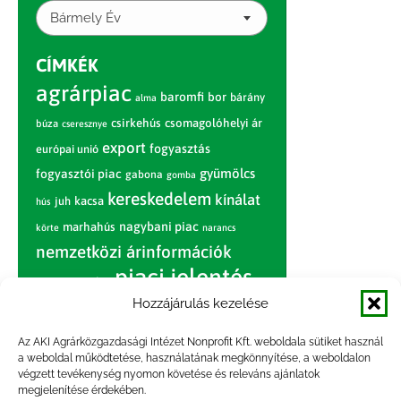
Bármely Év
CÍMKÉK
agrárpiac
baromfi
bor
bárány
alma
csirkehús
csomagolóhelyi ár
búza
cseresznye
export
fogyasztás
európai unió
gyümölcs
fogyasztói piac
gabona
gomba
kereskedelem
kínálat
juh
kacsa
hús
nagybani piac
marhahús
körte
narancs
nemzetközi árinformációk
piaci jelentés
piac
paradicsom
Hozzájárulás kezelése
pulyka
pulykahús
sertés
sertéshús
termelői
termelés
szarvasmarha
Az AKI Agrárközgazdasági Intézet Nonprofit Kft. weboldala sütiket használ
ár
a weboldal működtetése, használatának megkönnyítése, a weboldalon
világpiac
tojás
vágóbárány
végzett tevékenység nyomon követése és releváns ajánlatok
zöldség
megjelenítése érdekében.
vágómarha
vágósertés
árak