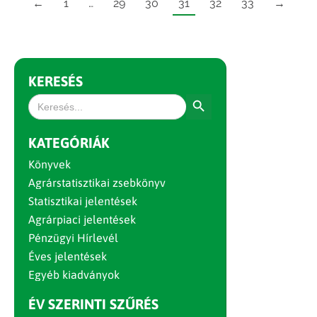
←
1
…
29
30
31
32
33
→
KERESÉS
Search Button
Search
for:
KATEGÓRIÁK
Könyvek
Agrárstatisztikai zsebkönyv
Statisztikai jelentések
Agrárpiaci jelentések
Pénzügyi Hírlevél
Éves jelentések
Egyéb kiadványok
ÉV SZERINTI SZŰRÉS