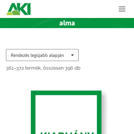
alma
Sorted
361–372 termék, összesen 396 db
by
latest