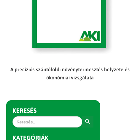
A precíziós szántóföldi növénytermesztés helyzete és
ökonómiai vizsgálata
KERESÉS
Search Button
Search
for:
KATEGÓRIÁK