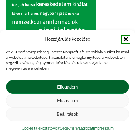
kereskedelem
kínálat
juh
kacsa
hús
nagybani piac
marhahús
körte
narancs
nemzetközi árinformációk
piaci jelentés
piac
paradicsom
Hozzájárulás kezelése
pulyka
pulykahús
sertés
sertéshús
termelői
termelés
szarvasmarha
Az AKI Agrárközgazdasági Intézet Nonprofit Kft. weboldala sütiket használ
ár
a weboldal működtetése, használatának megkönnyítése, a weboldalon
világpiac
tojás
vágóbárány
végzett tevékenység nyomon követése és releváns ajánlatok
zöldség
megjelenítése érdekében.
vágómarha
vágósertés
árak
értékesítési ár
átlagár
Elfogadom
Elutasítom
Impresszum
|
Kapcsolat
|
Jogi nyilatkozat
|
Közérdekű adatok
|
Adatvédelmi nyilatkozat
|
Beállítások
Akadálymentesítési nyilatkozat
|
Cookie
tájékoztató
Cookie tájékoztató
Adatvédelmi nyilatkozat
Impresszum