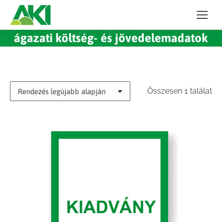
ágazati költség- és jövedelemadatok
Összesen 1 találat