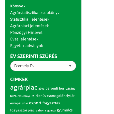
Könyvek
Agrárstatisztikai zsebkönyv
Statisztikai jelentések
Agrárpiaci jelentések
Pénzügyi Hírlevél
Éves jelentések
Egyéb kiadványok
ÉV SZERINTI SZŰRÉS
Bármely Év
CÍMKÉK
agrárpiac
baromfi
bor
bárány
alma
csirkehús
csomagolóhelyi ár
búza
cseresznye
export
fogyasztás
európai unió
gyümölcs
fogyasztói piac
gabona
gomba