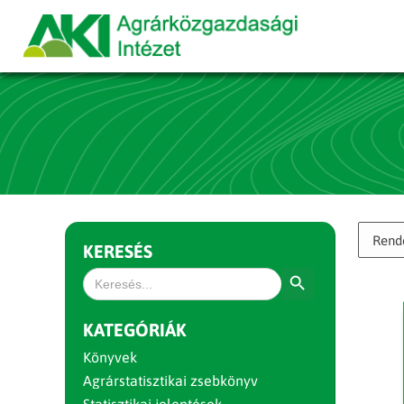
KERESÉS
Search Button
Search
for:
KATEGÓRIÁK
Könyvek
Agrárstatisztikai zsebkönyv