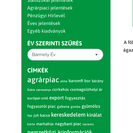
Statisztikai jelentések
Agrárpiaci jelentések
Pénzügyi Hírlevél
Éves jelentések
Egyéb kiadványok
A fő
ÉV SZERINTI SZŰRÉS
ágaz
Bármely Év
CÍMKÉK
agrárpiac
baromfi
bor
bárány
alma
csirkehús
csomagolóhelyi ár
búza
cseresznye
export
fogyasztás
európai unió
gyümölcs
fogyasztói piac
gabona
gomba
kereskedelem
kínálat
juh
kacsa
hús
nagybani piac
marhahús
körte
narancs
nemzetközi árinformációk