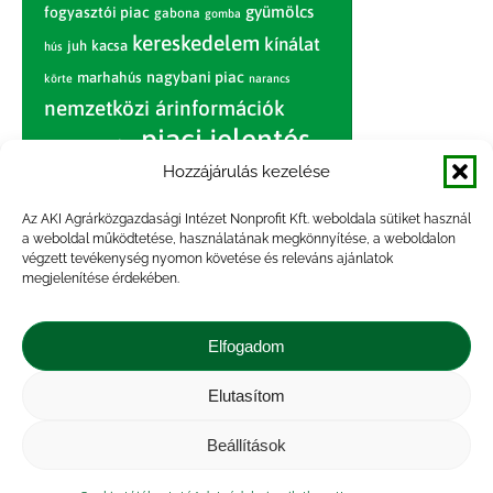
gyümölcs
fogyasztói piac
gabona
gomba
kereskedelem
kínálat
juh
kacsa
hús
nagybani piac
marhahús
körte
narancs
nemzetközi árinformációk
piaci jelentés
piac
paradicsom
Hozzájárulás kezelése
pulyka
pulykahús
sertés
sertéshús
termelői
termelés
szarvasmarha
Az AKI Agrárközgazdasági Intézet Nonprofit Kft. weboldala sütiket használ
ár
a weboldal működtetése, használatának megkönnyítése, a weboldalon
világpiac
tojás
vágóbárány
végzett tevékenység nyomon követése és releváns ajánlatok
zöldség
megjelenítése érdekében.
vágómarha
vágósertés
árak
értékesítési ár
átlagár
Elfogadom
Elutasítom
Impresszum
|
Kapcsolat
|
Jogi nyilatkozat
|
Közérdekű adatok
|
Adatvédelmi nyilatkozat
|
Beállítások
Akadálymentesítési nyilatkozat
|
Cookie
tájékoztató