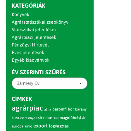
KATEGÓRIÁK
Könyvek
Agrárstatisztikai zsebkönyv
Statisztikai jelentések
Agrárpiaci jelentések
Pénzügyi Hírlevél
Éves jelentések
Egyéb kiadványok
ÉV SZERINTI SZŰRÉS
Bármely Év
CÍMKÉK
agrárpiac
baromfi
bor
bárány
alma
csirkehús
csomagolóhelyi ár
búza
cseresznye
export
fogyasztás
európai unió