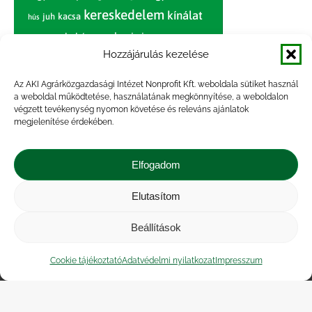
kereskedelem
kínálat
juh
kacsa
hús
nagybani piac
marhahús
körte
narancs
nemzetközi árinformációk
Hozzájárulás kezelése
piaci jelentés
piac
paradicsom
Az AKI Agrárközgazdasági Intézet Nonprofit Kft. weboldala sütiket használ
a weboldal működtetése, használatának megkönnyítése, a weboldalon
pulyka
pulykahús
sertés
sertéshús
végzett tevékenység nyomon követése és releváns ajánlatok
termelői
termelés
megjelenítése érdekében.
szarvasmarha
ár
világpiac
tojás
vágóbárány
zöldség
Elfogadom
vágómarha
vágósertés
árak
értékesítési ár
átlagár
Elutasítom
Beállítások
Impresszum
|
Kapcsolat
|
Jogi nyilatkozat
|
Közérdekű adatok
|
Adatvédelmi nyilatkozat
|
Cookie tájékoztató
Adatvédelmi nyilatkozat
Impresszum
Akadálymentesítési nyilatkozat
|
Cookie
tájékoztató