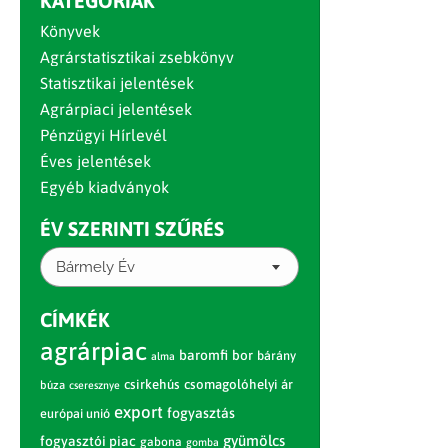
KATEGÓRIÁK
Könyvek
Agrárstatisztikai zsebkönyv
Statisztikai jelentések
Agrárpiaci jelentések
Pénzügyi Hírlevél
Éves jelentések
Egyéb kiadványok
ÉV SZERINTI SZŰRÉS
Bármely Év
CÍMKÉK
agrárpiac
baromfi
bor
bárány
alma
csirkehús
csomagolóhelyi ár
búza
cseresznye
export
fogyasztás
európai unió
gyümölcs
fogyasztói piac
gabona
gomba