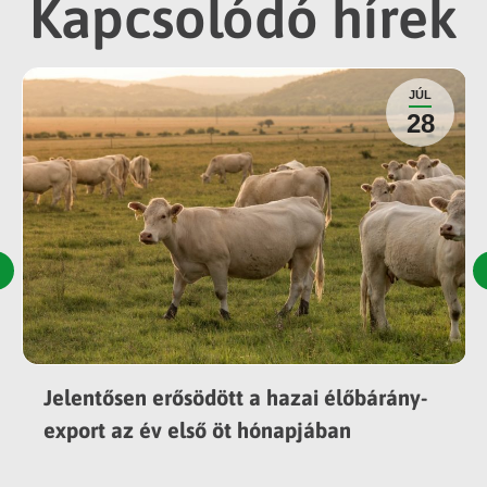
Kapcsolódó hírek
JÚL
28
Jelentősen erősödött a hazai élőbárány-
export az év első öt hónapjában