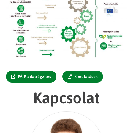
PÁIR adatrögzítés
Kimutatások
Kapcsolat