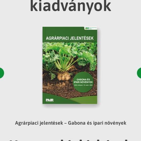
kiadványok
Agrárpiaci jelentések – Gabona és ipari növények