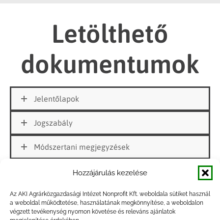
Letölthető
dokumentumok
Jelentőlapok
Jogszabály
Módszertani megjegyzések
Hozzájárulás kezelése
Az AKI Agrárközgazdasági Intézet Nonprofit Kft. weboldala sütiket használ
Tudjon meg többet, kövessen minket a közösségi
a weboldal működtetése, használatának megkönnyítése, a weboldalon
végzett tevékenység nyomon követése és releváns ajánlatok
médiában!