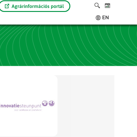
Agrárinformációs portál
EN