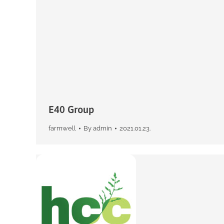
E40 Group
farmwell
By
admin
2021.01.23.