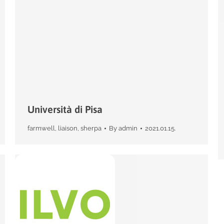
Università di Pisa
farmwell
,
liaison
,
sherpa
By
admin
2021.01.15.