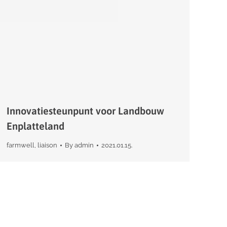
Innovatiesteunpunt voor Landbouw
Enplatteland
farmwell
,
liaison
By
admin
2021.01.15.