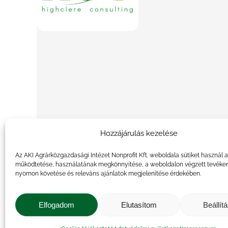
Hozzájárulás kezelése
Highclere Consulting
Az AKI Agrárközgazdasági Intézet Nonprofit Kft. weboldala sütiket használ 
eureka
,
farmwell
,
liaison
By
admin
2021.01.15.
működtetése, használatának megkönnyítése, a weboldalon végzett tevéke
nyomon követése és releváns ajánlatok megjelenítése érdekében.
Elfogadom
Elutasítom
Beállít