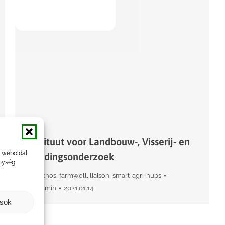
Instituut voor Landbouw-, Visserij- en
a weboldal
Voedingsonderzoek
nység
euraknos
,
farmwell
,
liaison
,
smart-agri-hubs
By
admin
2021.01.14.
ások