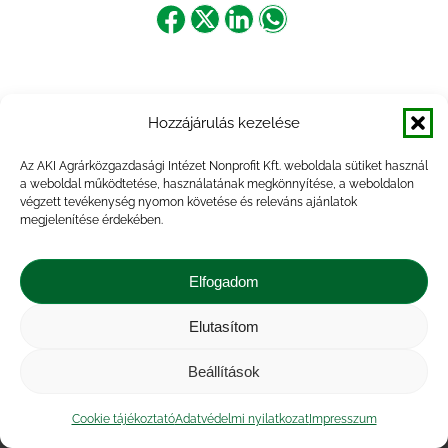
Share
Share
Share
Share
on
on
on
on
Facebook
X
LinkedIn
WhatsApp
Hozzájárulás kezelése
Az AKI Agrárközgazdasági Intézet Nonprofit Kft. weboldala sütiket használ
a weboldal működtetése, használatának megkönnyítése, a weboldalon
végzett tevékenység nyomon követése és releváns ajánlatok
megjelenítése érdekében.
Elfogadom
Elutasítom
Impresszum
|
Kapcsolat
|
Jogi nyilatkozat
|
Közérdekű adatok
|
Adatvédelmi nyilatkozat
|
Beállítások
Akadálymentesítési nyilatkozat
|
Cookie
tájékoztató
Cookie tájékoztató
Adatvédelmi nyilatkozat
Impresszum