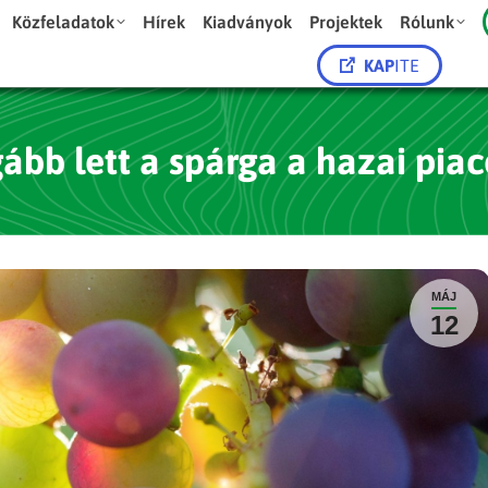
Közfeladatok
Hírek
Kiadványok
Projektek
Rólunk
KAP
ITE
ább lett a spárga a hazai pia
MÁJ
12