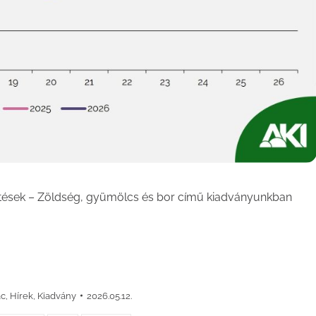
ntések – Zöldség, gyümölcs és bor című kiadványunkban
ac
,
Hírek
,
Kiadvány
2026.05.12.