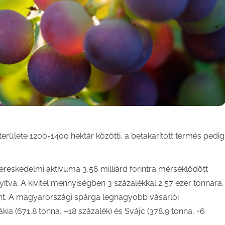
rülete 1200-1400 hektár közötti, a betakarított termés pedig
kereskedelmi aktívuma 3,56 milliárd forintra mérséklődött
yítva. A kivitel mennyiségben 3 százalékkal 2,57 ezer tonnára,
kent. A magyarországi spárga legnagyobb vásárlói
kia (671,8 tonna, –18 százalék) és Svájc (378,9 tonna, +6