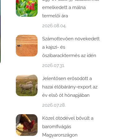
emelkedett a málna
termelői ára
2026.08.04.
Számottevően növekedett
a kajszi- és
őszibaracktermés az idén
2026.07.31.
Jelentősen erősödött a
hazai élőbárány-export az
év első öt hónapjában
2026.07.28.
Közel ötödével bővült a
baromfivágás
Magyarországon