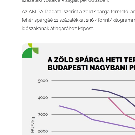
százalék) voltak a vizsgált periódusban.
Az AKI PÁIR adatai szerint a zöld spárga termelői 
fehér spárgáé 11 százalékkal 2967 forint/kilogram
időszakának átlagárához képest.