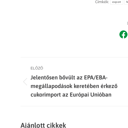
Címkék:
export
f
Sh
o
F
Post
ELŐZŐ
Jelentősen bővült az EPA/EBA-
navigation
Previous
megállapodások keretében érkező
post:
cukorimport az Európai Unióban
Ajánlott cikkek