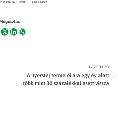
ehér spárga
import
zöld spárga
Megosztás
are
Share
Share
Share
n
on
on
on
acebook
X
LinkedIn
WhatsApp
KÖVETKEZŐ
A nyerstej termelői ára egy év alatt
Next
több mint 30 százalékkal esett vissza
post: