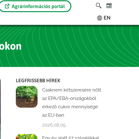
Agrárinformációs portál
EN
cokon
LEGFRISSEBB HÍREK
Csaknem kétszeresére nőtt
az EPA/EBA-országokból
érkező cukor mennyisége
az EU-ban
2026.08.05.
Egy év alatt 57 százalékkal