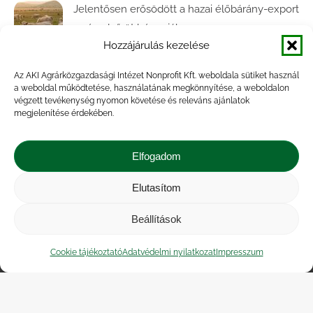
Jelentősen erősödött a hazai élőbárány-export
az év első öt hónapjában
Hozzájárulás kezelése
2026.07.28.
Az AKI Agrárközgazdasági Intézet Nonprofit Kft. weboldala sütiket használ
Közel ötödével bővült a baromfivágás
a weboldal működtetése, használatának megkönnyítése, a weboldalon
Magyarországon
végzett tevékenység nyomon követése és releváns ajánlatok
megjelenítése érdekében.
2026.07.28.
A végéhez közelít az őszi búza betakarítása
Elfogadom
2026.07.21.
Elutasítom
Beállítások
Impresszum
|
Kapcsolat
|
Jogi nyilatkozat
|
Közérdekű adatok
|
Adatvédelmi nyilatkozat
|
Cookie tájékoztató
Adatvédelmi nyilatkozat
Impresszum
Akadálymentesítési nyilatkozat
|
Cookie
tájékoztató