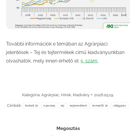
További információk e témában az Agrárpiaci
jelentések – Tej és tejtermékek című kiadványunkban
olvashatók, mely innen érhető el:
5. szám
.
Kategória:
Agrárpiac
,
Hírek
,
Kiadvány
2026.05.19.
Címkék:
kiviteli ár
nyerstej
tej
tejtermékek
termelői ár
világpiac
Megosztás