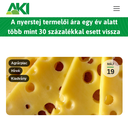
A nyerstej termelői ára egy év alatt
több mint 30 százalékkal esett vissza
Agrárpiac
MÁJ
19
Hírek
Kiadvány