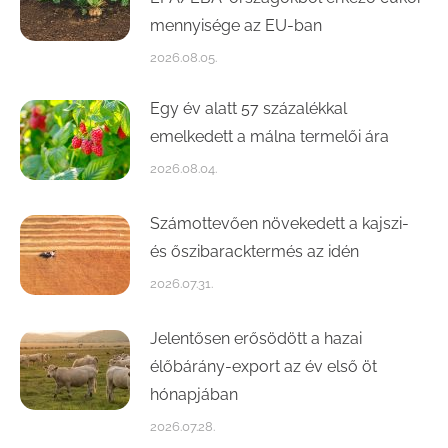
mennyisége az EU-ban
2026.08.05.
Egy év alatt 57 százalékkal
emelkedett a málna termelői ára
2026.08.04.
Számottevően növekedett a kajszi-
és őszibaracktermés az idén
2026.07.31.
Jelentősen erősödött a hazai
élőbárány-export az év első öt
hónapjában
2026.07.28.