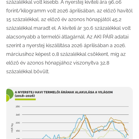
százalékkal volt kisebb. A nyerstej kiviteli ára 96,06
forint/kilogramm volt 2026 áprilisában, az előző havitól
15 százalékkal, az előző év azonos hónapjától 45,2
százalékkal maradt el. A kiviteli ár 30,6 százalékkal volt
alacsonyabb a termelői átlagárnál. Az AKI PÁIR adatai
szerint a nyerstej kiszállítása 2026 áprilisában a 2026.
márciusihoz képest 0,8 százalékkal csökkent, míg az
előző év azonos hónapjához viszonyítva 32,8
százalékkal bővült.