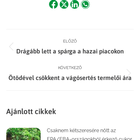
Share
Share
Share
Share
on
on
on
on
Facebook
X
LinkedIn
WhatsApp
Post
ELŐZŐ
Previous
Drágább lett a spárga a hazai piacokon
navigation
post:
KÖVETKEZŐ
Next
Ötödével csökkent a vágósertés termelői ára
post:
Ajánlott cikkek
Csaknem kétszeresére nőtt az
EPA/EBA-országokból érkező cukor