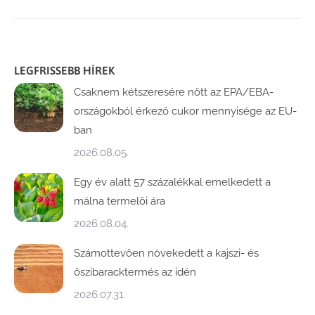
LEGFRISSEBB HÍREK
Csaknem kétszeresére nőtt az EPA/EBA-
országokból érkező cukor mennyisége az EU-
ban
2026.08.05.
Egy év alatt 57 százalékkal emelkedett a
málna termelői ára
2026.08.04.
Számottevően növekedett a kajszi- és
őszibaracktermés az idén
2026.07.31.