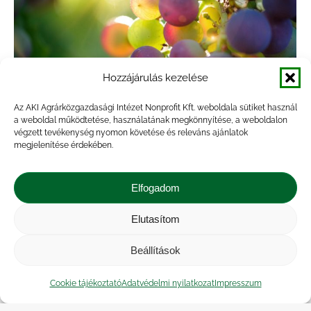
Hozzájárulás kezelése
Az AKI Agrárközgazdasági Intézet Nonprofit Kft. weboldala sütiket használ
a weboldal működtetése, használatának megkönnyítése, a weboldalon
végzett tevékenység nyomon követése és releváns ajánlatok
A spárga hazai fogyasztása alacsony,
megjelenítése érdekében.
döntő hányadát külföldre szállítják
Elfogadom
Hírek
By
veresa
2023.05.09.
Az Eurostat adatai szerint az Európai Unió
Elutasítom
spárgatermelése 299,2 ezer tonna volt 2022-
Beállítások
ben, amelynek 40 százalékát Németország (110
ezer tonna) adta. Németországban 2022-ben 5
Cookie tájékoztató
Adatvédelmi nyilatkozat
Impresszum
százalékkal kisebb területről (21,3 ezer hektár)