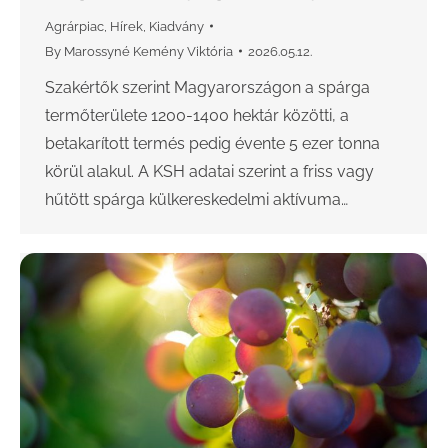
Agrárpiac
,
Hírek
,
Kiadvány
By
Marossyné Kemény Viktória
2026.05.12.
Szakértők szerint Magyarországon a spárga
termőterülete 1200-1400 hektár közötti, a
betakarított termés pedig évente 5 ezer tonna
körül alakul. A KSH adatai szerint a friss vagy
hűtött spárga külkereskedelmi aktívuma…