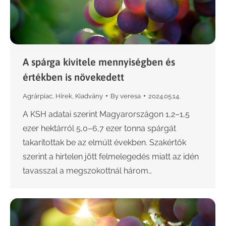
A spárga kivitele mennyiségben és
értékben is növekedett
Agrárpiac
,
Hírek
,
Kiadvány
By
veresa
2024.05.14.
A KSH adatai szerint Magyarországon 1,2–1,5
ezer hektárról 5,0–6,7 ezer tonna spárgát
takarítottak be az elmúlt években. Szakértők
szerint a hirtelen jött felmelegedés miatt az idén
tavasszal a megszokottnál három…