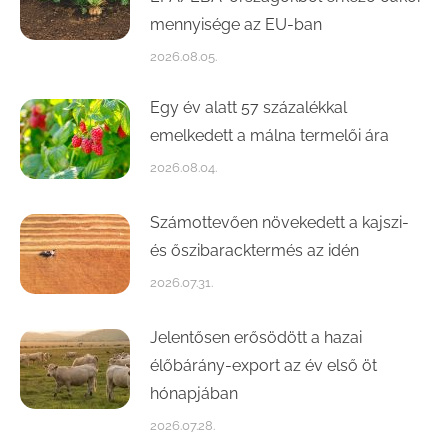
mennyisége az EU-ban
2026.08.05.
Egy év alatt 57 százalékkal
emelkedett a málna termelői ára
2026.08.04.
Számottevően növekedett a kajszi-
és őszibaracktermés az idén
2026.07.31.
Jelentősen erősödött a hazai
élőbárány-export az év első öt
hónapjában
2026.07.28.