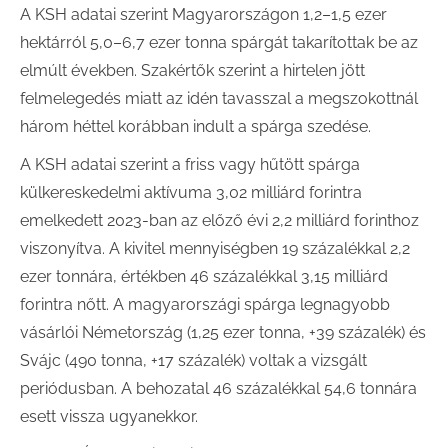
A KSH adatai szerint Magyarországon 1,2–1,5 ezer
hektárról 5,0–6,7 ezer tonna spárgát takarítottak be az
elmúlt években. Szakértők szerint a hirtelen jött
felmelegedés miatt az idén tavasszal a megszokottnál
három héttel korábban indult a spárga szedése.
A KSH adatai szerint a friss vagy hűtött spárga
külkereskedelmi aktívuma 3,02 milliárd forintra
emelkedett 2023-ban az előző évi 2,2 milliárd forinthoz
viszonyítva. A kivitel mennyiségben 19 százalékkal 2,2
ezer tonnára, értékben 46 százalékkal 3,15 milliárd
forintra nőtt. A magyarországi spárga legnagyobb
vásárlói Németország (1,25 ezer tonna, +39 százalék) és
Svájc (490 tonna, +17 százalék) voltak a vizsgált
periódusban. A behozatal 46 százalékkal 54,6 tonnára
esett vissza ugyanekkor.