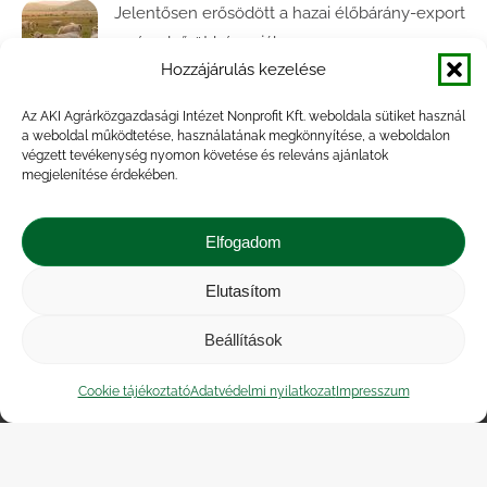
Jelentősen erősödött a hazai élőbárány-export
az év első öt hónapjában
Hozzájárulás kezelése
2026.07.28.
Az AKI Agrárközgazdasági Intézet Nonprofit Kft. weboldala sütiket használ
Közel ötödével bővült a baromfivágás
a weboldal működtetése, használatának megkönnyítése, a weboldalon
Magyarországon
végzett tevékenység nyomon követése és releváns ajánlatok
megjelenítése érdekében.
2026.07.28.
A végéhez közelít az őszi búza betakarítása
Elfogadom
2026.07.21.
Elutasítom
Beállítások
Impresszum
|
Kapcsolat
|
Jogi nyilatkozat
|
Közérdekű adatok
|
Adatvédelmi nyilatkozat
|
Cookie tájékoztató
Adatvédelmi nyilatkozat
Impresszum
Akadálymentesítési nyilatkozat
|
Cookie
tájékoztató