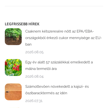
LEGFRISSEBB HÍREK
Csaknem kétszeresére nőtt az EPA/EBA-
országokból érkező cukor mennyisége az EU-
ban
2026.08.05.
Egy év alatt 57 százalékkal emelkedett a
málna termelői ára
2026.08.04.
Számottevően növekedett a kajszi- és
őszibaracktermés az idén
2026.07.31.