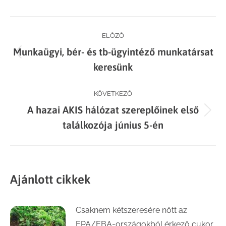
Facebook
X
LinkedIn
WhatsApp
Post
ELŐZŐ
Munkaügyi, bér- és tb-ügyintéző munkatársat
navigation
Previous
keresünk
post:
KÖVETKEZŐ
A hazai AKIS hálózat szereplőinek első
Next
találkozója június 5-én
post:
Ajánlott cikkek
Csaknem kétszeresére nőtt az
EPA/EBA-országokból érkező cukor