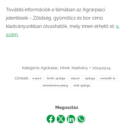
További információk e témában az Agrárpiaci
jelentések – Zöldség, gyümölcs és bor című
kiadványunkban olvashatók, mely innen érhető el:
9.
szám
.
Kategória:
Agrárpiac
,
Hírek
,
Kiadvány
2024.05.14.
Címkék:
export
fehér spárga
import
spárga
termelői ár
termésmennyiség
zöld spárga
Megosztás
Share
Share
Share
Share
on
on
on
on