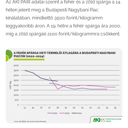
Az AKI PÁIR adatai szerint a fehér és a zöld spárga a 14.
héten jelent meg a Budapesti Nagybani Piac
kínálatában, mindkettő 3500 forint/kilogramm
leggyakoribb áron. A 19. hétre a fehér spárga ára 2000,
míg a zöld spárgáé 2100 forint/kilogrammra csökkent.