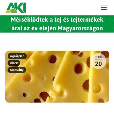
Mérséklődtek a tej és tejtermékek
árai az év elején Magyarországon
Agrárpiac
FEBR
20
Hírek
Kiadvány