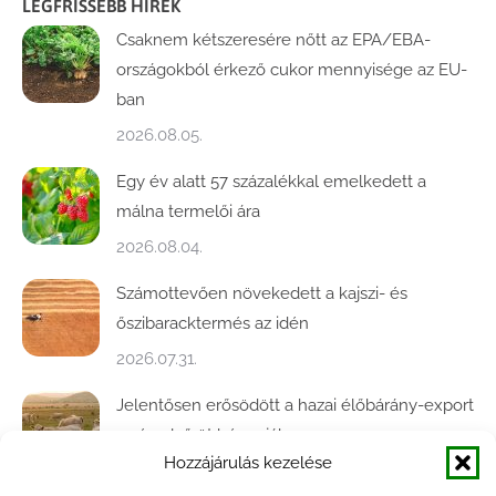
LEGFRISSEBB HÍREK
Csaknem kétszeresére nőtt az EPA/EBA-
országokból érkező cukor mennyisége az EU-
ban
2026.08.05.
Egy év alatt 57 százalékkal emelkedett a
málna termelői ára
2026.08.04.
Számottevően növekedett a kajszi- és
őszibaracktermés az idén
2026.07.31.
Jelentősen erősödött a hazai élőbárány-export
az év első öt hónapjában
Hozzájárulás kezelése
2026.07.28.