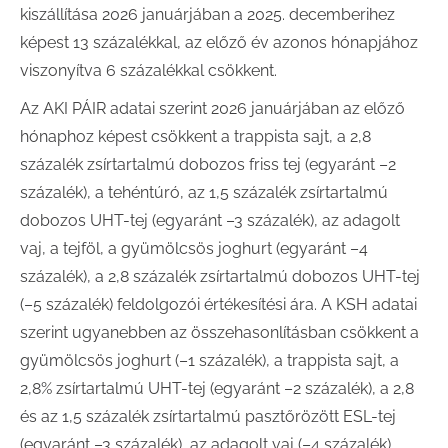
kiszállítása 2026 januárjában a 2025. decemberihez
képest 13 százalékkal, az előző év azonos hónapjához
viszonyítva 6 százalékkal csökkent.
Az AKI PÁIR adatai szerint 2026 januárjában az előző
hónaphoz képest csökkent a trappista sajt, a 2,8
százalék zsírtartalmú dobozos friss tej (egyaránt –2
százalék), a tehéntúró, az 1,5 százalék zsírtartalmú
dobozos UHT-tej (egyaránt –3 százalék), az adagolt
vaj, a tejföl, a gyümölcsös joghurt (egyaránt –4
százalék), a 2,8 százalék zsírtartalmú dobozos UHT-tej
(–5 százalék) feldolgozói értékesítési ára. A KSH adatai
szerint ugyanebben az összehasonlításban csökkent a
gyümölcsös joghurt (–1 százalék), a trappista sajt, a
2,8% zsírtartalmú UHT-tej (egyaránt –2 százalék), a 2,8
és az 1,5 százalék zsírtartalmú pasztőrözött ESL-tej
(egyaránt –3 százalék), az adagolt vaj (–4 százalék),