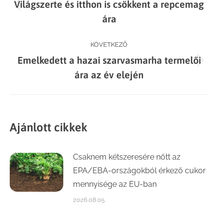
Világszerte és itthon is csökkent a repcemag
navigation
Previous
ára
post:
KÖVETKEZŐ
Emelkedett a hazai szarvasmarha termelői
Next
ára az év elején
post:
Ajánlott cikkek
Csaknem kétszeresére nőtt az
EPA/EBA-országokból érkező cukor
mennyisége az EU-ban
2026.08.05.