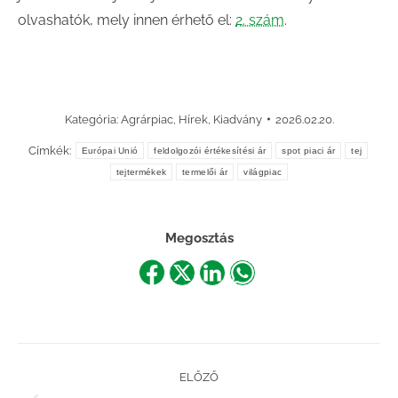
olvashatók, mely innen érhető el:
2. szám
.
Kategória:
Agrárpiac
,
Hírek
,
Kiadvány
2026.02.20.
Címkék:
Európai Unió
feldolgozói értékesítési ár
spot piaci ár
tej
tejtermékek
termelői ár
világpiac
Megosztás
Share
Share
Share
Share
on
on
on
on
Facebook
X
LinkedIn
WhatsApp
Post
ELŐZŐ