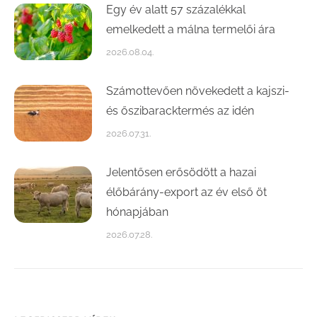
Egy év alatt 57 százalékkal
emelkedett a málna termelői ára
2026.08.04.
Számottevően növekedett a kajszi-
és őszibaracktermés az idén
2026.07.31.
Jelentősen erősödött a hazai
élőbárány-export az év első öt
hónapjában
2026.07.28.