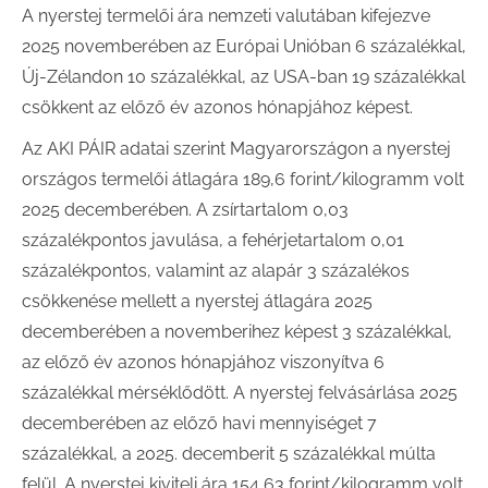
A nyerstej termelői ára nemzeti valutában kifejezve
2025 novemberében az Európai Unióban 6 százalékkal,
Új-Zélandon 10 százalékkal, az USA-ban 19 százalékkal
csökkent az előző év azonos hónapjához képest.
Az AKI PÁIR adatai szerint Magyarországon a nyerstej
országos termelői átlagára 189,6 forint/kilogramm volt
2025 decemberében. A zsírtartalom 0,03
százalékpontos javulása, a fehérjetartalom 0,01
százalékpontos, valamint az alapár 3 százalékos
csökkenése mellett a nyerstej átlagára 2025
decemberében a novemberihez képest 3 százalékkal,
az előző év azonos hónapjához viszonyítva 6
százalékkal mérséklődött. A nyerstej felvásárlása 2025
decemberében az előző havi mennyiséget 7
százalékkal, a 2025. decemberit 5 százalékkal múlta
felül. A nyerstej kiviteli ára 154,63 forint/kilogramm volt