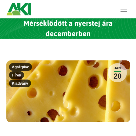
Mérséklődött a nyerstej ára
decemberben
Agrárpiac
JAN
20
Hírek
Kiadvány