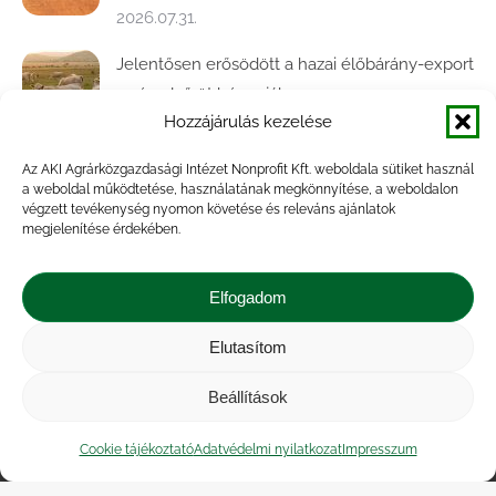
2026.07.31.
Jelentősen erősödött a hazai élőbárány-export
az év első öt hónapjában
Hozzájárulás kezelése
2026.07.28.
Az AKI Agrárközgazdasági Intézet Nonprofit Kft. weboldala sütiket használ
Közel ötödével bővült a baromfivágás
a weboldal működtetése, használatának megkönnyítése, a weboldalon
Magyarországon
végzett tevékenység nyomon követése és releváns ajánlatok
megjelenítése érdekében.
2026.07.28.
A végéhez közelít az őszi búza betakarítása
Elfogadom
2026.07.21.
Elutasítom
Beállítások
Impresszum
|
Kapcsolat
|
Jogi nyilatkozat
|
Közérdekű adatok
|
Adatvédelmi nyilatkozat
|
Cookie tájékoztató
Adatvédelmi nyilatkozat
Impresszum
Akadálymentesítési nyilatkozat
|
Cookie