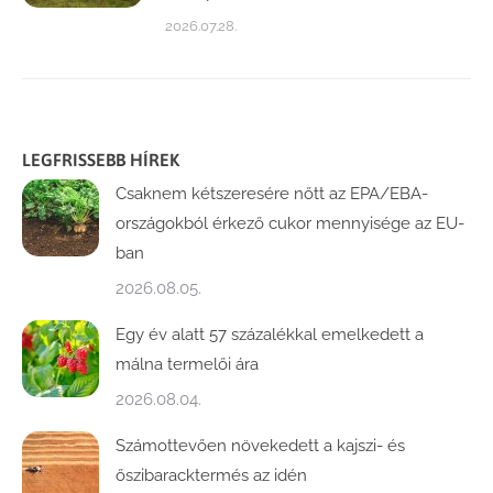
2026.07.28.
LEGFRISSEBB HÍREK
Csaknem kétszeresére nőtt az EPA/EBA-
országokból érkező cukor mennyisége az EU-
ban
2026.08.05.
Egy év alatt 57 százalékkal emelkedett a
málna termelői ára
2026.08.04.
Számottevően növekedett a kajszi- és
őszibaracktermés az idén