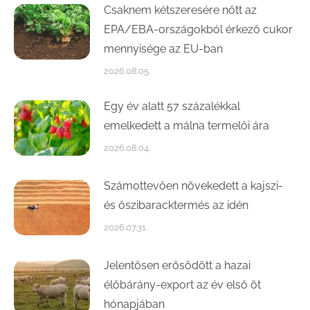
Csaknem kétszeresére nőtt az
EPA/EBA-országokból érkező cukor
mennyisége az EU-ban
2026.08.05.
Egy év alatt 57 százalékkal
emelkedett a málna termelői ára
2026.08.04.
Számottevően növekedett a kajszi-
és őszibaracktermés az idén
2026.07.31.
Jelentősen erősödött a hazai
élőbárány-export az év első öt
hónapjában