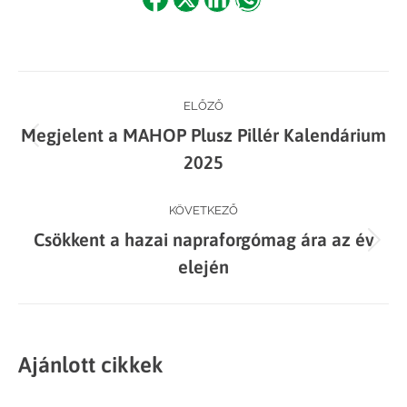
Share
Share
Share
Share
on
on
on
on
Facebook
X
LinkedIn
WhatsApp
Post
ELŐZŐ
Megjelent a MAHOP Plusz Pillér Kalendárium
navigation
Previous
2025
post:
KÖVETKEZŐ
Csökkent a hazai napraforgómag ára az év
Next
elején
post:
Ajánlott cikkek