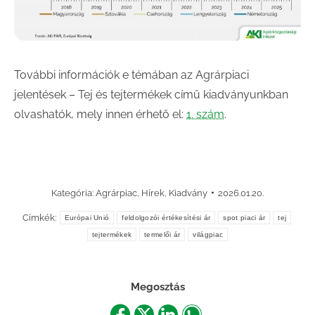
További információk e témában az Agrárpiaci
jelentések – Tej és tejtermékek című kiadványunkban
olvashatók, mely innen érhető el:
1. szám
.
Kategória:
Agrárpiac
,
Hírek
,
Kiadvány
2026.01.20.
Címkék:
Európai Unió
feldolgozói értékesítési ár
spot piaci ár
tej
tejtermékek
termelői ár
világpiac
Megosztás