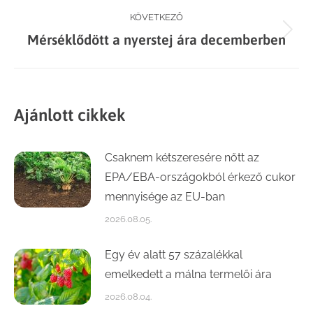
KÖVETKEZŐ
Next
Mérséklődött a nyerstej ára decemberben
post:
Ajánlott cikkek
Csaknem kétszeresére nőtt az
EPA/EBA-országokból érkező cukor
mennyisége az EU-ban
2026.08.05.
Egy év alatt 57 százalékkal
emelkedett a málna termelői ára
2026.08.04.