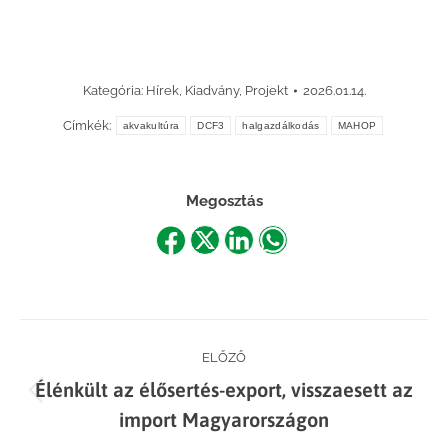
Kategória:
Hírek
,
Kiadvány
,
Projekt
2026.01.14.
Címkék:
akvakultúra
DCF3
halgazdálkodás
MAHOP
Megosztás
Share
Share
Share
Share
on
on
on
on
Facebook
X
LinkedIn
WhatsApp
Post
ELŐZŐ
Élénkült az élősertés-export, visszaesett az
navigation
Previous
import Magyarországon
post: