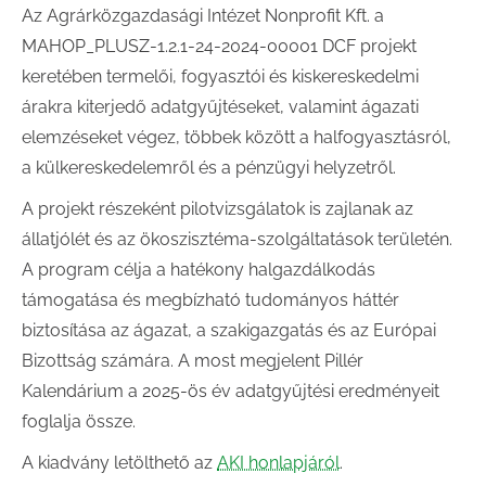
Az Agrárközgazdasági Intézet Nonprofit Kft. a
MAHOP_PLUSZ-1.2.1-24-2024-00001 DCF projekt
keretében termelői, fogyasztói és kiskereskedelmi
árakra kiterjedő adatgyűjtéseket, valamint ágazati
elemzéseket végez, többek között a halfogyasztásról,
a külkereskedelemről és a pénzügyi helyzetről.
A projekt részeként pilotvizsgálatok is zajlanak az
állatjólét és az ökoszisztéma-szolgáltatások területén.
A program célja a hatékony halgazdálkodás
támogatása és megbízható tudományos háttér
biztosítása az ágazat, a szakigazgatás és az Európai
Bizottság számára. A most megjelent Pillér
Kalendárium a 2025-ös év adatgyűjtési eredményeit
foglalja össze.
A kiadvány letölthető az
AKI honlapjáról
.