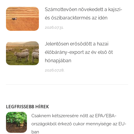
Számottevően növekedett a kajszi-
és őszibaracktermés az idén
2026.07.31.
Jelentősen erősödött a hazai
élőbárány-export az év első öt
hónapjában
2026.07.28.
LEGFRISSEBB HÍREK
Csaknem kétszeresére nőtt az EPA/EBA-
országokból érkező cukor mennyisége az EU-
ban