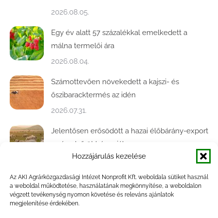
2026.08.05.
Egy év alatt 57 százalékkal emelkedett a
málna termelői ára
2026.08.04.
Számottevően növekedett a kajszi- és
őszibaracktermés az idén
2026.07.31.
Jelentősen erősödött a hazai élőbárány-export
az év első öt hónapjában
Hozzájárulás kezelése
2026.07.28.
Az AKI Agrárközgazdasági Intézet Nonprofit Kft. weboldala sütiket használ
Közel ötödével bővült a baromfivágás
a weboldal működtetése, használatának megkönnyítése, a weboldalon
Magyarországon
végzett tevékenység nyomon követése és releváns ajánlatok
megjelenítése érdekében.
2026.07.28.