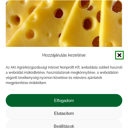
Hozzájárulás kezelése
Az AKI Agrárközgazdasági Intézet Nonprofit Kft. weboldala sütiket használ
a weboldal működtetése, használatának megkönnyítése, a weboldalon
Mérséklődött a nyerstej ára
végzett tevékenység nyomon követése és releváns ajánlatok
decemberben
megjelenítése érdekében.
Agrárpiac
,
Hírek
,
Kiadvány
Elfogadom
By
Marossyné Kemény Viktória
2026.01.20.
A nyerstej termelői ára nemzeti valutában
Elutasítom
kifejezve 2025 novemberében az Európai
Beállítások