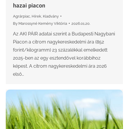
hazai piacon
Agrárpiac
,
Hírek
,
Kiadvány
By
Marossyné Kemény Viktória
2026.01.20.
Az AKI PÁIR adatai szerint a Budapesti Nagybani
Piacon a citrom nagykereskedelmi ára (852
forint/kilogramm) 23 százalékkal emelkedett
2025-ben az egy esztendővel korábbihoz
képest. A citrom nagykereskedelmi ára 2026
első…