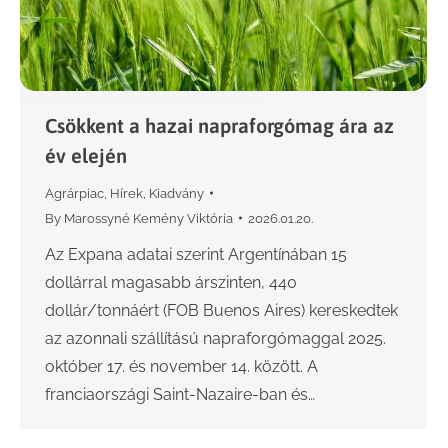
Csökkent a hazai napraforgómag ára az
év elején
Agrárpiac
,
Hírek
,
Kiadvány
By
Marossyné Kemény Viktória
2026.01.20.
Az Expana adatai szerint Argentínában 15
dollárral magasabb árszinten, 440
dollár/tonnáért (FOB Buenos Aires) kereskedtek
az azonnali szállítású napraforgómaggal 2025.
október 17. és november 14. között. A
franciaországi Saint-Nazaire-ban és…