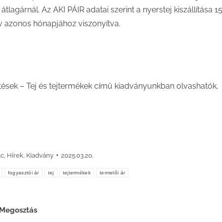
átlagárnál. Az AKI PÁIR adatai szerint a nyerstej kiszállítása 1
v azonos hónapjához viszonyítva.
tések – Tej és tejtermékek című kiadványunkban olvashatók,
ac
,
Hírek
,
Kiadvány
2025.03.20.
fogyasztói ár
tej
tejtermékek
termelői ár
Megosztás