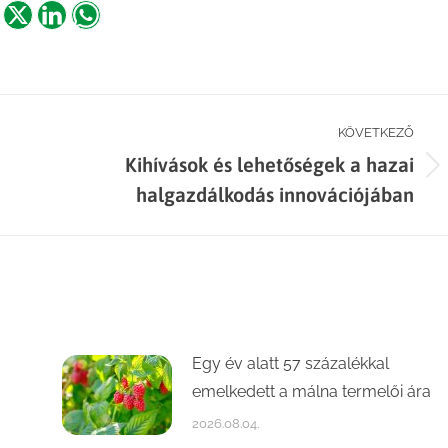
are
Share
Share
Share
n
on
on
on
acebook
X
LinkedIn
WhatsApp
KÖVETKEZŐ
Kihívások és lehetőségek a hazai
Next
halgazdálkodás innovációjában
post:
Egy év alatt 57 százalékkal
emelkedett a málna termelői ára
2026.08.04.