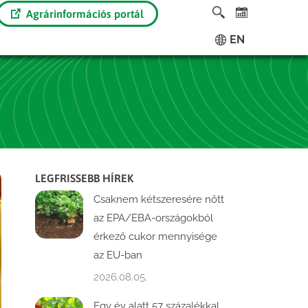
Agrárinformációs portál
EN
LEGFRISSEBB HÍREK
Csaknem kétszeresére nőtt
az EPA/EBA-országokból
érkező cukor mennyisége
az EU-ban
2026.08.05.
Egy év alatt 57 százalékkal