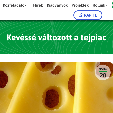
Közfeladatok
Hírek
Kiadványok
Projektek
Rólunk
KAP
ITE
Kevéssé változott a tejpiac
MÁRC
20