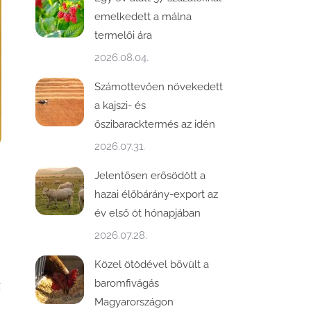
emelkedett a málna
termelői ára
2026.08.04.
Számottevően növekedett
a kajszi- és
őszibaracktermés az idén
2026.07.31.
Jelentősen erősödött a
hazai élőbárány-export az
év első öt hónapjában
2026.07.28.
Közel ötödével bővült a
baromfivágás
z
Magyarországon