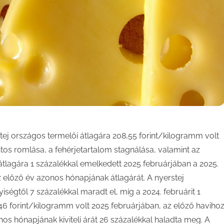
tej országos termelői átlagára 208,55 forint/kilogramm volt
tos romlása, a fehérjetartalom stagnálása, valamint az
átlagára 1 százalékkal emelkedett 2025 februárjában a 2025.
 előző év azonos hónapjának átlagárát. A nyerstej
ségtől 7 százalékkal maradt el, míg a 2024. februárit 1
6,46 forint/kilogramm volt 2025 februárjában, az előző haviho
os hónapjának kiviteli árát 26 százalékkal haladta meg. A