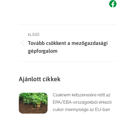
Sh
o
F
Post
ELŐZŐ
Tovább csökkent a mezőgazdasági
navigation
Previous
gépforgalom
post:
Ajánlott cikkek
Csaknem kétszeresére nőtt az
EPA/EBA-országokból érkező
cukor mennyisége az EU-ban