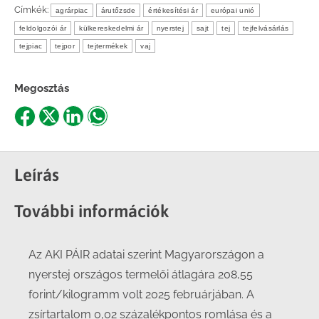
Címkék:
agrárpiac
árutőzsde
értékesítési ár
európai unió
feldolgozói ár
külkereskedelmi ár
nyerstej
sajt
tej
tejfelvásárlás
tejpiac
tejpor
tejtermékek
vaj
Megosztás
Share
Share
Share
Share
on
on
on
on
Facebook
X
LinkedIn
WhatsApp
Leírás
További információk
Az AKI PÁIR adatai szerint Magyarországon a
nyerstej országos termelői átlagára 208,55
forint/kilogramm volt 2025 februárjában. A
zsírtartalom 0,02 százalékpontos romlása és a