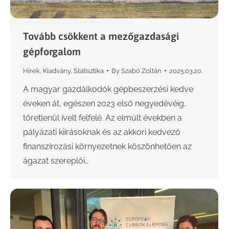
Tovább csökkent a mezőgazdasági
gépforgalom
Hírek
,
Kiadvány
,
Statisztika
By
Szabó Zoltán
2025.03.20.
A magyar gazdálkodók gépbeszerzési kedve
éveken át, egészen 2023 első negyedévéig,
töretlenül ívelt felfelé. Az elmúlt években a
pályázati kiírásoknak és az akkori kedvező
finanszírozási környezetnek köszönhetően az
ágazat szereplői…