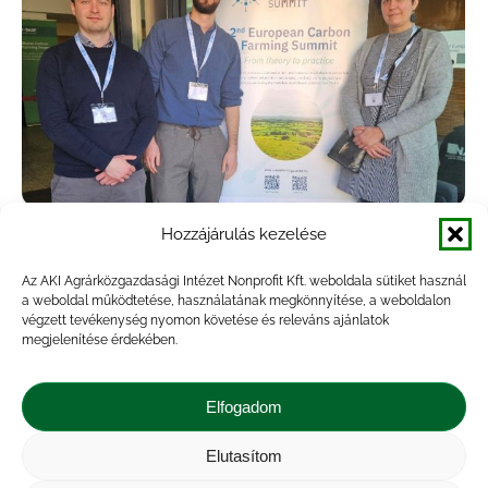
Hozzájárulás kezelése
Az EU carbon farming csúcstalálkozóján
vettek részt az AKI munkatársai
Az AKI Agrárközgazdasági Intézet Nonprofit Kft. weboldala sütiket használ
a weboldal működtetése, használatának megkönnyítése, a weboldalon
Hírek
,
Innováció
,
Rendezvény
By
Szabó Zoltán
végzett tevékenység nyomon követése és releváns ajánlatok
megjelenítése érdekében.
2025.03.20.
2025. március 4–6. között tartották meg
Elfogadom
Dublinban a 2. Európai carbon farming
csúcstalálkozót, melyen az AKI Innovációt és
Elutasítom
Digitalizációt Támogató Egységének (ITE)