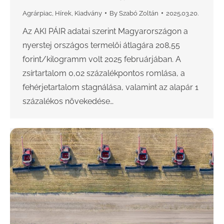
Agrárpiac
,
Hírek
,
Kiadvány
By
Szabó Zoltán
2025.03.20.
Az AKI PÁIR adatai szerint Magyarországon a
nyerstej országos termelői átlagára 208,55
forint/kilogramm volt 2025 februárjában. A
zsírtartalom 0,02 százalékpontos romlása, a
fehérjetartalom stagnálása, valamint az alapár 1
százalékos növekedése…