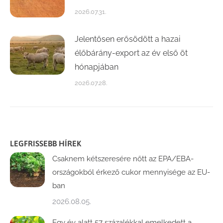
2026.07.31.
Jelentősen erősödött a hazai
élőbárány-export az év első öt
hónapjában
2026.07.28.
LEGFRISSEBB HÍREK
Csaknem kétszeresére nőtt az EPA/EBA-
országokból érkező cukor mennyisége az EU-
ban
2026.08.05.
Egy év alatt 57 százalékkal emelkedett a