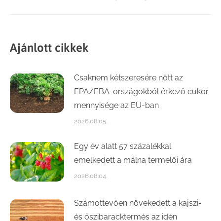
Ajánlott cikkek
Csaknem kétszeresére nőtt az
EPA/EBA-országokból érkező cukor
mennyisége az EU-ban
2026.08.05.
Egy év alatt 57 százalékkal
emelkedett a málna termelői ára
2026.08.04.
Számottevően növekedett a kajszi-
és őszibaracktermés az idén