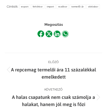
Címkék:
export
fehérbor
import
rozébor
termelői ár
vörösbor
Megosztás
Share
Share
Share
Share
on
on
on
on
Facebook
X
LinkedIn
WhatsApp
Post
ELŐZŐ
A repcemag termelői ára 11 százalékkal
navigation
Previous
emelkedett
post:
KÖVETKEZŐ
A halas csapatunk nem csak számolja a
Next
halakat, hanem jól meg is főzi
post: