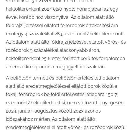
százalékkal 30,2 ezer forintra emelkedett
hektoliterenként 2024 első nyolc hónapjában az egy
évvel korábbihoz viszonyítva. Az oltalom alatt álló
földrajzi jelzéssel ellátott fehérborok értékesítési ára
mintegy 4 százalékkal 26,5 ezer forint/hektoliterre nőtt.
Az oltalom alatt álló földrajzi jelzéssel ellátott vörös- és
rozéborok 9 százalékkal alacsonyabb áron,
hektoliterenként 25,6 ezer forintért kerültek forgalomba
a nemzetközi piacon a megfigyelt időszakban.
A belföldön termelt és belföldön értékesített oltalom
alatt álló eredetmegjelöléssel ellátott borok közül a
tokaji fehérborok belföldi értékesítési átlagára 150,7
ezer forint/hektolitert tett ki, nem változott lényegesen
2024. január–augusztus között 2023 azonos
időszakához mérten. Az oltalom alatt álló
eredetmegjelöléssel ellátott vörös- és rozéborok közül