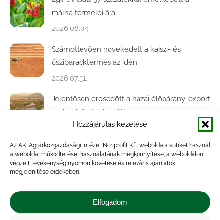
málna termelői ára
2026.08.04.
Számottevően növekedett a kajszi- és
őszibaracktermés az idén
2026.07.31.
Jelentősen erősödött a hazai élőbárány-export
az év első öt hónapjában
Hozzájárulás kezelése
2026.07.28.
Az AKI Agrárközgazdasági Intézet Nonprofit Kft. weboldala sütiket használ
Közel ötödével bővült a baromfivágás
a weboldal működtetése, használatának megkönnyítése, a weboldalon
Magyarországon
végzett tevékenység nyomon követése és releváns ajánlatok
megjelenítése érdekében.
2026.07.28.
A végéhez közelít az őszi búza betakarítása
Elfogadom
2026.07.21.