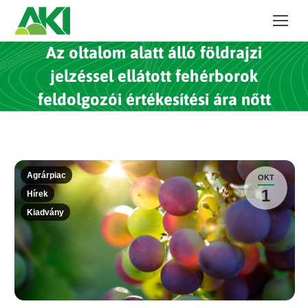
Az oltalom alatt álló földrajzi
jelzéssel ellátott fehérborok
feldolgozói értékesítési ára nőtt
Agrárpiac
OKT
1
Hírek
Kiadvány