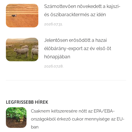
Számottevően növekedett a kajszi-
és őszibaracktermés az idén
2026.07.31.
Jelentősen erősödött a hazai
élőbárány-export az év első öt
hónapjában
2026.07.28.
LEGFRISSEBB HÍREK
Csaknem kétszeresére nőtt az EPA/EBA-
országokból érkező cukor mennyisége az EU-
ban