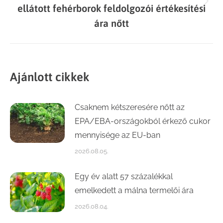
Next
ellátott fehérborok feldolgozói értékesítési
post:
ára nőtt
Ajánlott cikkek
Csaknem kétszeresére nőtt az
EPA/EBA-országokból érkező cukor
mennyisége az EU-ban
2026.08.05.
Egy év alatt 57 százalékkal
emelkedett a málna termelői ára
2026.08.04.