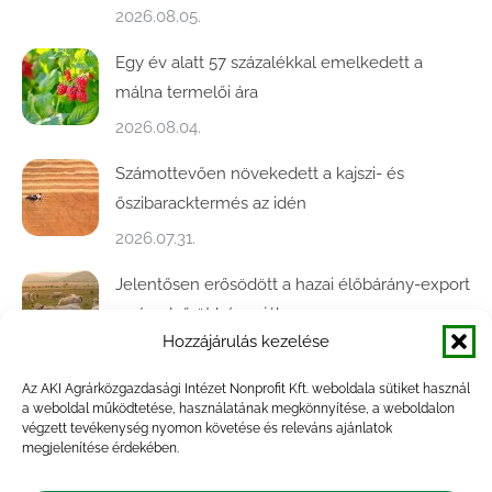
2026.08.05.
Egy év alatt 57 százalékkal emelkedett a
málna termelői ára
2026.08.04.
Számottevően növekedett a kajszi- és
őszibaracktermés az idén
2026.07.31.
Jelentősen erősödött a hazai élőbárány-export
az év első öt hónapjában
Hozzájárulás kezelése
2026.07.28.
Az AKI Agrárközgazdasági Intézet Nonprofit Kft. weboldala sütiket használ
Közel ötödével bővült a baromfivágás
a weboldal működtetése, használatának megkönnyítése, a weboldalon
Magyarországon
végzett tevékenység nyomon követése és releváns ajánlatok
megjelenítése érdekében.
2026.07.28.