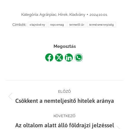
Kategória:
Agrárpiac
,
Hírek
,
Kiadvány
2024.10.01.
Címkék:
olajnövény
repcemag
termelői ár
termésmennyiség
Megosztás
Share
Share
Share
Share
on
on
on
on
Facebook
X
LinkedIn
WhatsApp
Post
ELŐZŐ
Previous
Csökkent a nemteljesítő hitelek aránya
navigation
post:
KÖVETKEZŐ
Az oltalom alatt álló földrajzi jelzéssel