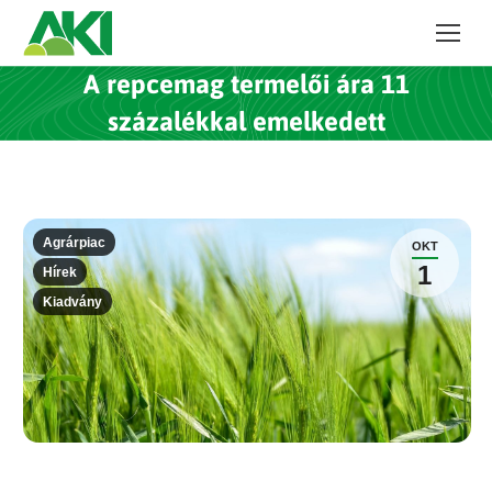
A repcemag termelői ára 11
százalékkal emelkedett
Agrárpiac
OKT
1
Hírek
Kiadvány