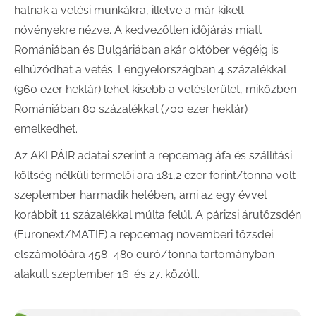
hatnak a vetési munkákra, illetve a már kikelt
növényekre nézve. A kedvezőtlen időjárás miatt
Romániában és Bulgáriában akár október végéig is
elhúzódhat a vetés. Lengyelországban 4 százalékkal
(960 ezer hektár) lehet kisebb a vetésterület, miközben
Romániában 80 százalékkal (700 ezer hektár)
emelkedhet.
Az AKI PÁIR adatai szerint a repcemag áfa és szállítási
költség nélküli termelői ára 181,2 ezer forint/tonna volt
szeptember harmadik hetében, ami az egy évvel
korábbit 11 százalékkal múlta felül. A párizsi árutőzsdén
(Euronext/MATIF) a repcemag novemberi tőzsdei
elszámolóára 458–480 euró/tonna tartományban
alakult szeptember 16. és 27. között.