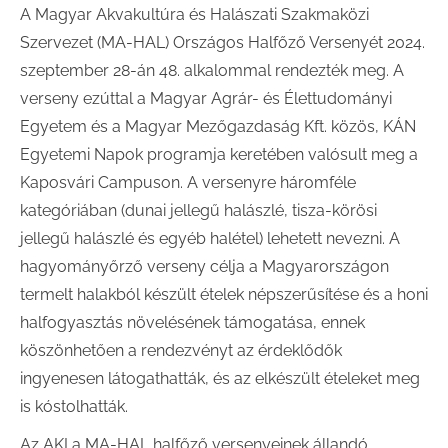
A Magyar Akvakultúra és Halászati Szakmaközi
Szervezet (MA-HAL) Országos Halfőző Versenyét 2024.
szeptember 28-án 48. alkalommal rendezték meg. A
verseny ezúttal a Magyar Agrár- és Élettudományi
Egyetem és a Magyar Mezőgazdaság Kft. közös, KÁN
Egyetemi Napok programja keretében valósult meg a
Kaposvári Campuson. A versenyre háromféle
kategóriában (dunai jellegű halászlé, tisza-körösi
jellegű halászlé és egyéb halétel) lehetett nevezni. A
hagyományőrző verseny célja a Magyarországon
termelt halakból készült ételek népszerűsítése és a honi
halfogyasztás növelésének támogatása, ennek
köszönhetően a rendezvényt az érdeklődők
ingyenesen látogathatták, és az elkészült ételeket meg
is kóstolhatták.
Az AKI a MA-HAL halfőző versenyeinek állandó