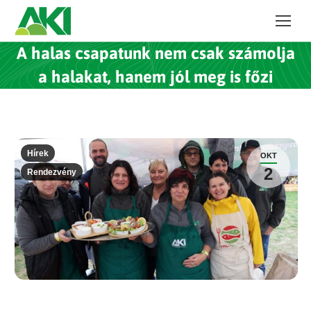
A halas csapatunk nem csak számolja
a halakat, hanem jól meg is főzi
Hírek
OKT
2
Rendezvény