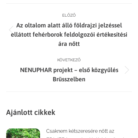
Facebook
X
LinkedIn
WhatsApp
Post
ELŐZŐ
Az oltalom alatt álló földrajzi jelzéssel
navigation
Previous
ellátott fehérborok feldolgozói értékesítési
post:
ára nőtt
KÖVETKEZŐ
NENUPHAR projekt – első közgyűlés
Next
Brüsszelben
post:
Ajánlott cikkek
Csaknem kétszeresére nőtt az