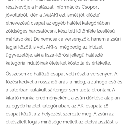
résztvevője a Halászati Információs Csoport
jóvoltából, idén a „ValAKI ezt ismét jól kifőzte”
elnevezésű csapat az egyéb halétel kategóriában
zöldséges harcsatócsnit készített különféle ízesítésű
mártásokkal. De nemcsak a versenyzők, hanem a zsűri
tagjai között is volt AKI-s, mégpedig az Intézet
ügyvezetője, aki a tisza-körösi jellegű halászlé
kategória indulóinak ételeiket kóstolta és értékelte.
Összesen 40 halfőző csapat vett részt a versenyen. A
főzési kedvet a rossz időjárás: a hideg, a zuhogó eső és
a sátorban kialakult sártenger sem tudta elrontani. A
kitartó munka eredményeként, a zsűri döntése alapján
az egyéb halétel kategóriában, az AKI csapata 18
csapat közül a 2. helyezést szerezte meg. A zsűri az
elkészített fogás minősége mellett az ételválasztást is