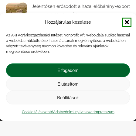
Jelentősen erősödött a hazai élőbárány-export
az év első öt hónapjában
Hozzájárulás kezelése
2026.07.28.
Az AKI Agrárközgazdasági Intézet Nonprofit Kft. weboldala sütiket használ
Közel ötödével bővült a baromfivágás
a weboldal működtetése, használatának megkönnyítése, a weboldalon
Magyarországon
végzett tevékenység nyomon követése és releváns ajánlatok
megjelenítése érdekében.
2026.07.28.
A végéhez közelít az őszi búza betakarítása
Elfogadom
2026.07.21.
Elutasítom
Beállítások
Impresszum
|
Kapcsolat
|
Jogi nyilatkozat
|
Közérdekű adatok
|
Adatvédelmi nyilatkozat
|
Cookie tájékoztató
Adatvédelmi nyilatkozat
Impresszum
Akadálymentesítési nyilatkozat
|
Cookie
tájékoztató