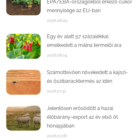
EPA/EBA-országokból érkező cukor
mennyisége az EU-ban
2026.08.05.
Egy év alatt 57 százalékkal
emelkedett a málna termelői ára
2026.08.04.
Számottevően növekedett a kajszi-
és őszibaracktermés az idén
2026.07.31.
Jelentősen erősödött a hazai
élőbárány-export az év első öt
hónapjában
2026.07.28.