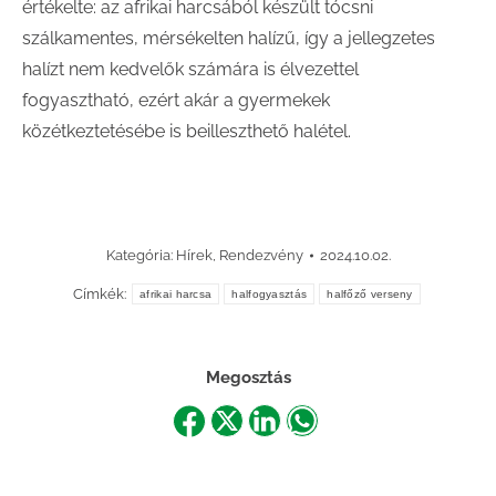
értékelte: az afrikai harcsából készült tócsni
szálkamentes, mérsékelten halízű, így a jellegzetes
halízt nem kedvelők számára is élvezettel
fogyasztható, ezért akár a gyermekek
közétkeztetésébe is beilleszthető halétel.
Kategória:
Hírek
,
Rendezvény
2024.10.02.
Címkék:
afrikai harcsa
halfogyasztás
halfőző verseny
Megosztás
Share
Share
Share
Share
on
on
on
on