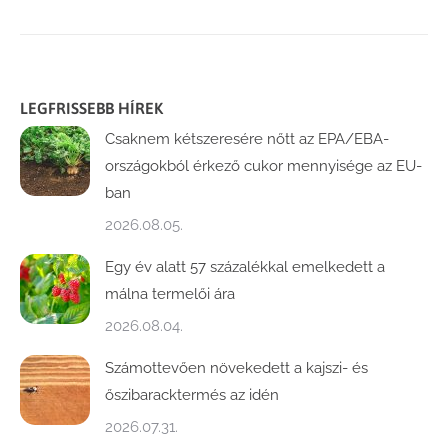
LEGFRISSEBB HÍREK
Csaknem kétszeresére nőtt az EPA/EBA-
országokból érkező cukor mennyisége az EU-
ban
2026.08.05.
Egy év alatt 57 százalékkal emelkedett a
málna termelői ára
2026.08.04.
Számottevően növekedett a kajszi- és
őszibaracktermés az idén
2026.07.31.