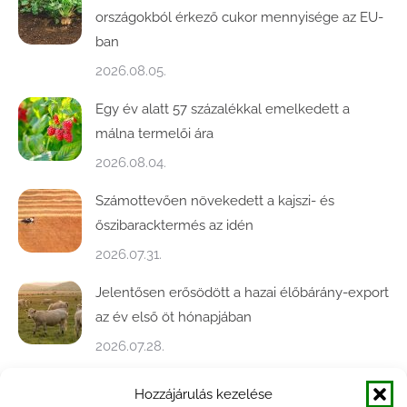
országokból érkező cukor mennyisége az EU-
ban
2026.08.05.
Egy év alatt 57 százalékkal emelkedett a
málna termelői ára
2026.08.04.
Számottevően növekedett a kajszi- és
őszibaracktermés az idén
2026.07.31.
Jelentősen erősödött a hazai élőbárány-export
az év első öt hónapjában
2026.07.28.
Közel ötödével bővült a baromfivágás
Hozzájárulás kezelése