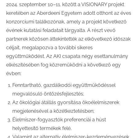
2024. szeptember 10–11. között a VISIONARY projekt
keretében az Aberdeeni Egyetem adott otthont az éves
konzorciumi találkozónak, amely a projekt következő
évének kutatási feladatait tárgyalta. A részt vevő
partnerek közösen áttekintették az elkövetkező időszak
céljait, megalapozva a további sikeres
együttműködést. Az AKI csapata négy esettanulmány
elkészítésében fog közreműködni a következő egy
évben:
Fenntartható, gazdálkodói együttműködéssel
megvalósuló öntözésfejlesztés;
Az ökológiai átállás gyorsítása ökoélelmiszerek
megjelenésével a közétkeztetésben;
Élelmiszer-fogyasztók preferenciái a húst
helyettesítő termékek felé,
Valamint az alternatív élelmiszer-kezdeményezések