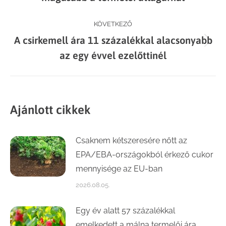
post:
KÖVETKEZŐ
A csirkemell ára 11 százalékkal alacsonyabb
Next
az egy évvel ezelőttinél
post:
Ajánlott cikkek
Csaknem kétszeresére nőtt az
EPA/EBA-országokból érkező cukor
mennyisége az EU-ban
2026.08.05.
Egy év alatt 57 százalékkal
emelkedett a málna termelői ára