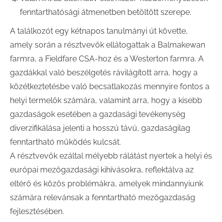
fenntarthatósági átmenetben betöltött szerepe.
A találkozót egy kétnapos tanulmányi út követte,
amely során a résztvevők ellátogattak a Balmakewan
farmra, a Fieldfare CSA-hoz és a Westerton farmra. A
gazdákkal való beszélgetés rávilágított arra, hogy a
közétkeztetésbe való becsatlakozás mennyire fontos a
helyi termelők számára, valamint arra, hogy a kisebb
gazdaságok esetében a gazdasági tevékenység
diverzifikálása jelenti a hosszú távú, gazdaságilag
fenntartható működés kulcsát.
A résztvevők ezáltal mélyebb rálátást nyertek a helyi és
európai mezőgazdasági kihívásokra, reflektálva az
eltérő és közös problémákra, amelyek mindannyiunk
számára relevánsak a fenntartható mezőgazdaság
fejlesztésében.