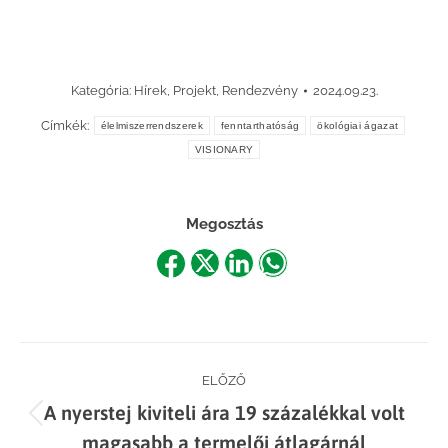
Kategória:
Hírek
,
Projekt
,
Rendezvény
2024.09.23.
Címkék:
élelmiszerrendszerek
fenntarthatóság
ökológiai ágazat
VISIONARY
Megosztás
Share
Share
Share
Share
on
on
on
on
Facebook
X
LinkedIn
WhatsApp
Post
ELŐZŐ
A nyerstej kiviteli ára 19 százalékkal volt
navigation
Previous
magasabb a termelői átlagárnál