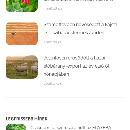
2026.08.04.
Számottevően növekedett a kajszi-
és őszibaracktermés az idén
2026.07.31.
Jelentősen erősödött a hazai
élőbárány-export az év első öt
hónapjában
2026.07.28.
LEGFRISSEBB HÍREK
Csaknem kétszeresére nőtt az EPA/EBA-