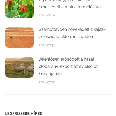
emelkedett a málna termelői ára
2026.08.04.
Számottevően növekedett a kajszi-
és őszibaracktermés az idén
2026.07.31.
Jelentősen erősödött a hazai
élőbárány-export az év első öt
hónapjában
2026.07.28.
LEGFRISSEBB HÍREK