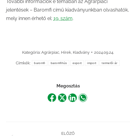
További információk e témában az Agrárpiaci
jelentések – Baromfi című kiadványunkban olvashatók,
mely innen érhető el:
19. szám
.
Kategória:
Agrárpiac
,
Hírek
,
Kiadvány
2024.09.24.
Címkék:
baromfi
baromfihús
export
import
termelői ár
Megosztás
Share
Share
Share
Share
on
on
on
on
Facebook
X
LinkedIn
WhatsApp
Post
ELŐZŐ