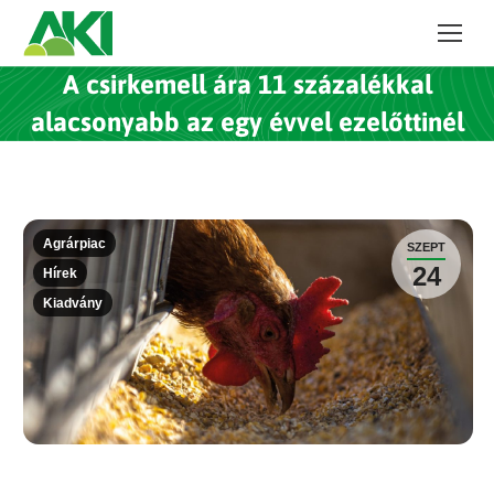
A csirkemell ára 11 százalékkal
alacsonyabb az egy évvel ezelőttinél
Agrárpiac
SZEPT
24
Hírek
Kiadvány