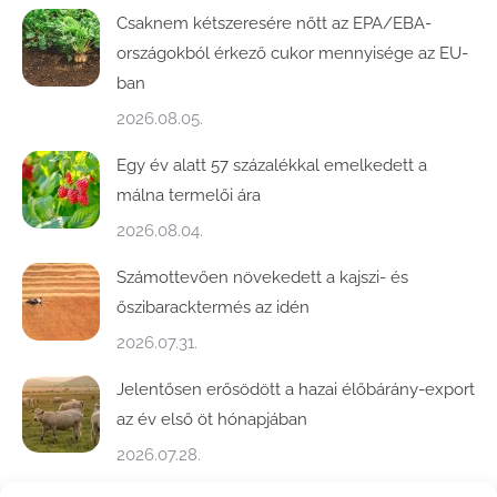
Csaknem kétszeresére nőtt az EPA/EBA-
országokból érkező cukor mennyisége az EU-
ban
2026.08.05.
Egy év alatt 57 százalékkal emelkedett a
málna termelői ára
2026.08.04.
Számottevően növekedett a kajszi- és
őszibaracktermés az idén
2026.07.31.
Jelentősen erősödött a hazai élőbárány-export
az év első öt hónapjában
2026.07.28.