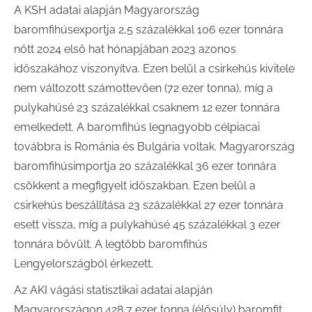
A KSH adatai alapján Magyarország
baromfihúsexportja 2,5 százalékkal 106 ezer tonnára
nőtt 2024 első hat hónapjában 2023 azonos
időszakához viszonyítva. Ezen belül a csirkehús kivitele
nem változott számottevően (72 ezer tonna), míg a
pulykahúsé 23 százalékkal csaknem 12 ezer tonnára
emelkedett. A baromfihús legnagyobb célpiacai
továbbra is Románia és Bulgária voltak. Magyarország
baromfihúsimportja 20 százalékkal 36 ezer tonnára
csökkent a megfigyelt időszakban. Ezen belül a
csirkehús beszállítása 23 százalékkal 27 ezer tonnára
esett vissza, míg a pulykahúsé 45 százalékkal 3 ezer
tonnára bővült. A legtöbb baromfihús
Lengyelországból érkezett.
Az AKI vágási statisztikai adatai alapján
Magyarországon 428,7 ezer tonna (élősúly) baromfit