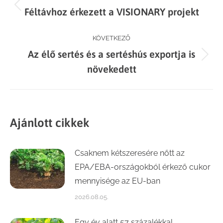
Previous
Féltávhoz érkezett a VISIONARY projekt
navigation
post:
KÖVETKEZŐ
Az élő sertés és a sertéshús exportja is
Next
növekedett
post:
Ajánlott cikkek
Csaknem kétszeresére nőtt az
EPA/EBA-országokból érkező cukor
mennyisége az EU-ban
2026.08.05.
Egy év alatt 57 százalékkal