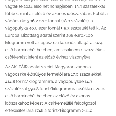
vágtak le 2024 első hét hónapjában, 13,9 százalékkal
többet, mint az előző év azonos időszakában. Ebből a
vágócsirke 306,2 ezer tonnát (+8,0 százalék), a
vágópulyka 40,6 ezer tonnát (+5,3 százalék) tett ki. Az
Európai Bizottság adatai szerint 268 euró/100
kilogramm volt az egész csirke uniós átlagára 2024
első harminchét hetében, ami csaknem 1 százalékos
csökkenést jelent az előző évihez viszonyítva.
Az AKI PÁIR adatai szerint Magyarországon a
vágócsirke élősúlyos termelői ára 17,0 százalékkal
414,8 forint/kilogrammra, a vágópulykáé 14,3
százalékkal 590,8 forint/kilogrammra csökkent 2024
első harminchét hetében az előző év azonos
időszakához képest. A csirkemellfilé feldolgozói
értékesítési ára 1746,2 forint/kilogramm (–11,0