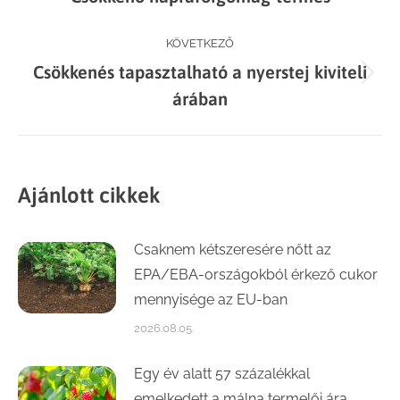
navigation
post:
KÖVETKEZŐ
Csökkenés tapasztalható a nyerstej kiviteli
Next
árában
post:
Ajánlott cikkek
Csaknem kétszeresére nőtt az
EPA/EBA-országokból érkező cukor
mennyisége az EU-ban
2026.08.05.
Egy év alatt 57 százalékkal
emelkedett a málna termelői ára