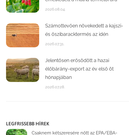
2026.08.04.
Számottevően növekedett a kajszi-
és őszibaracktermés az idén
2026.07.31.
Jelentősen erősödött a hazai
élőbárány-export az év első öt
hónapjában
2026.07.28.
LEGFRISSEBB HÍREK
Csaknem kétszeresére nőtt az EPA/EBA-