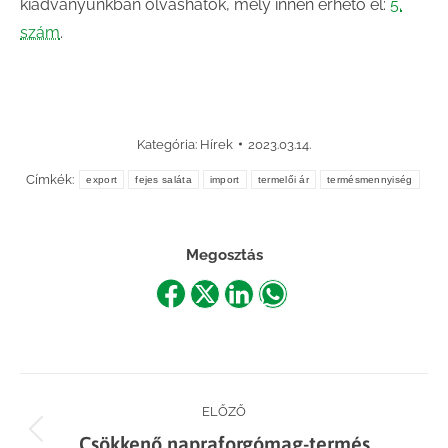
kiadványunkban olvashatók, mely innen érhető el:
5.
szám
.
Kategória:
Hírek
2023.03.14.
Címkék:
export
fejes saláta
import
termelői ár
termésmennyiség
Megosztás
Share
Share
Share
Share
on
on
on
on
Facebook
X
LinkedIn
WhatsApp
Post
ELŐZŐ
Previous
Csökkenő napraforgómag-termés