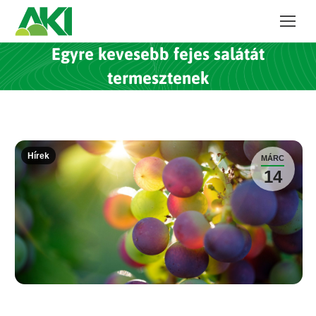
Egyre kevesebb fejes salátát
termesztenek
Hírek
MÁRC
14