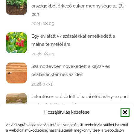
országokból érkező cukor mennyisége az EU-
ban
2026.08.05.
Egy év alatt 57 százalékkal emelkedett a
málna termelői ára
2026.08.04.
Számottevően növekedett a kajszi- és
őszibaracktermés az idén
2026.07.31.
Jelentősen erősödött a hazai élőbárány-export
az év első öt hónapjában
Hozzájárulás kezelése
2026.07.28.
Az AKI Agrárközgazdasági Intézet Nonprofit Kft. weboldala sütiket használ
Közel ötödével bővült a baromfivágás
a weboldal működtetése, használatának megkönnyítése, a weboldalon