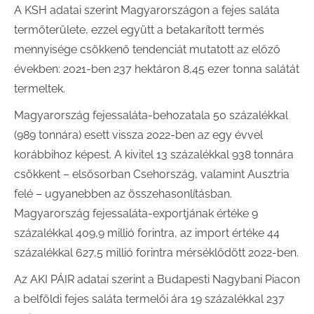
A KSH adatai szerint Magyarországon a fejes saláta
termőterülete, ezzel együtt a betakarított termés
mennyisége csökkenő tendenciát mutatott az előző
években: 2021-ben 237 hektáron 8,45 ezer tonna salátát
termeltek.
Magyarország fejessaláta-behozatala 50 százalékkal
(989 tonnára) esett vissza 2022-ben az egy évvel
korábbihoz képest. A kivitel 13 százalékkal 938 tonnára
csökkent – elsősorban Csehország, valamint Ausztria
felé – ugyanebben az összehasonlításban.
Magyarország fejessaláta-exportjának értéke 9
százalékkal 409,9 millió forintra, az import értéke 44
százalékkal 627,5 millió forintra mérséklődött 2022-ben.
Az AKI PÁIR adatai szerint a Budapesti Nagybani Piacon
a belföldi fejes saláta termelői ára 19 százalékkal 237